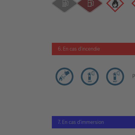
6. En cas d'incendie
P
7. En cas d'immersion