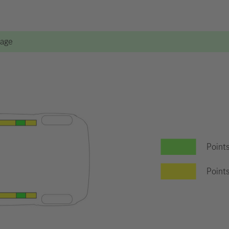
vage
Point
Points