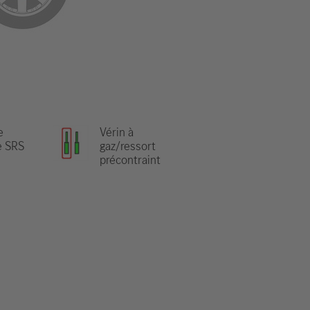
e
Vérin à
e SRS
gaz/ressort
précontraint