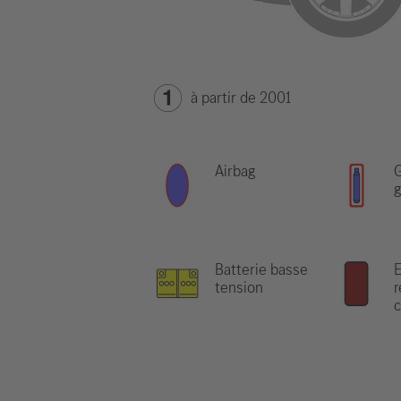
à partir de 2001
Airbag
G
g
Batterie basse
tension
r
c