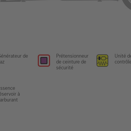
énérateur de
Prétensionneur
Unité d
az
de ceinture de
contrôl
sécurité
Essence
éservoir à
arburant