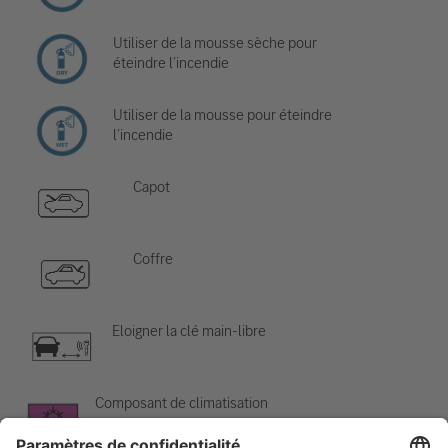
Utiliser de la mousse sèche pour
éteindre l’incendie
Utiliser de la mousse pour éteindre
l’incendie
Capot
Coffre
Eloigner la clé main-libre
Composant de climatisation