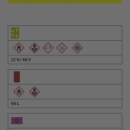
Pictogramme de l'élément
Pictogrammes des avertissements
Description
12 V/ 48 V
66 L