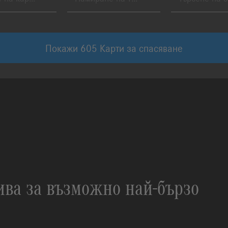
Покажи
605
Карти за спасяване
ва за възможно най-бързо