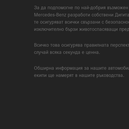
За да подпомогне по най-добрия възможен 
Mercedes-Benz
разработи собствени Дигит
те осигуряват всички свързани с безопасно
изключително бързи животоспасяващи пре
Всичко това осигурява правилната перспек
случай всяка секунда е ценна.
Обширна информация за нашите автомобили
екипи ще намерят в нашите ръководства.