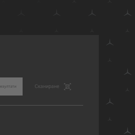
Сканиране
езултати