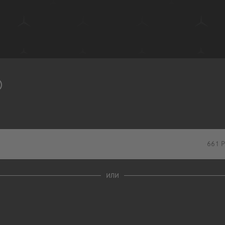
661
Р
или