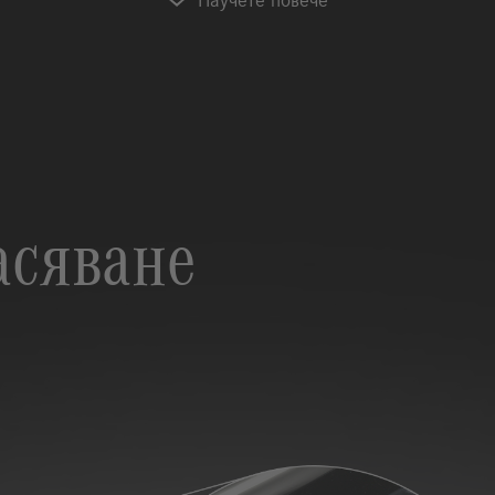
Научете повече
асяване