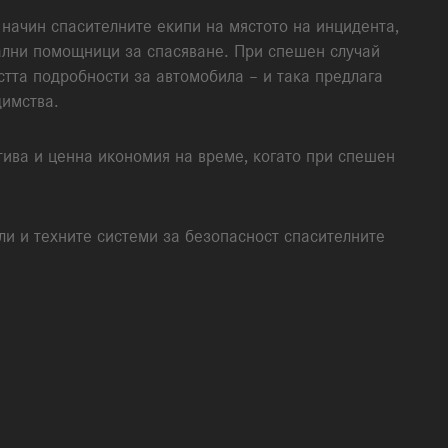
начин спасителните екипи на мястото на инцидента,
ални помощници за спасяване. При спешен случай
стта подробности за автомобила – и така предлага
димства.
тива и ценна икономия на време, когато при спешен
 и техните системи за безопасност спасителните