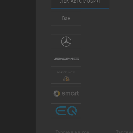
ЛЕК АВТОМОБИЛ
Ван
Избиране на марка
Mercedes-Benz
AMG
Mercedes-Maybach
smart
Mercedes-EQ
Търсене на кон