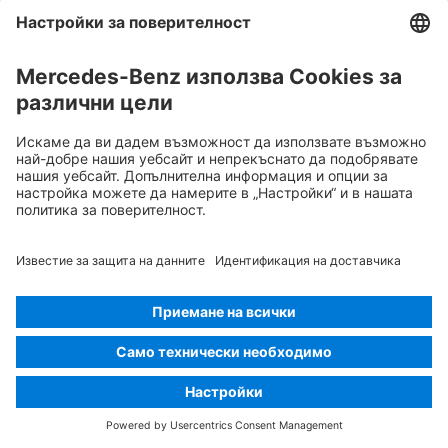
Извадете интелигентния ключ
Компонент от климатизацията
Внимание, ниска температура
Rescue Card ЛЕК АВТОМОБИЛ
Версия 07/2026
03.8
ID-Nr.:
223.068
© 2026
Mercedes-Benz AG