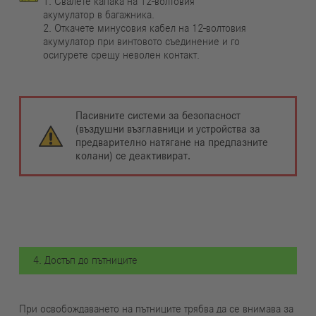
1. Свалете капака на 12-волтовия
акумулатор в багажника.
2. Откачете минусовия кабел на 12-волтовия
акумулатор при винтовото съединение и го
осигурете срещу неволен контакт.
Пасивните системи за безопасност
(въздушни възглавници и устройства за
предварително натягане на предпазните
колани) се деактивират.
4. Достъп до пътниците
При освобождаването на пътниците трябва да се внимава за