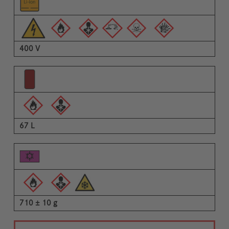
400 V
67 L
710 ± 10 g