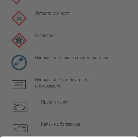
Остра токсичност
Експлозив
Използвайте вода за гасене на огъня
Използвайте инфрачервена
термокамера
Преден капак
Капак на багажника