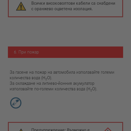
Всички високоволтови кабели са снабдени
с оранжево оцветена изолация.
6. При пожар
За гасене на пожар на автомобила използвайте големи
количества вода (H₂O).
За охлаждане на литиево-йонния акумулатор
използвайте по-големи количества вода (H₂O).
Предупреждение: Възможно е