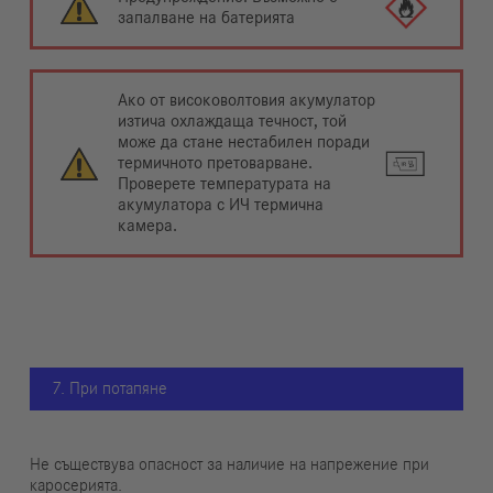
запалване на батерията
Ако от високоволтовия акумулатор
изтича охлаждаща течност, той
може да стане нестабилен поради
термичното претоварване.
Проверете температурата на
акумулатора с ИЧ термична
камера.
7. При потапяне
Не съществува опасност за наличие на напрежение при
каросерията.