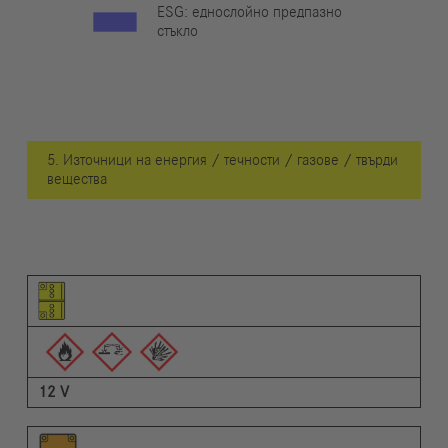
ESG: еднослойно предпазно
стъкло
5. Източници на енергия / течности / газове / твърди
вещества
Пиктограма на елемента
Пиктограми на предупрежденията
Описание
12 V