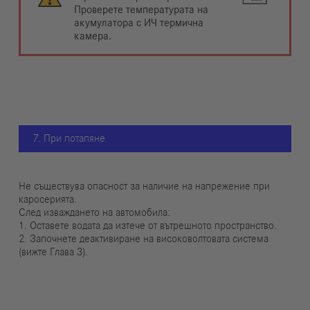
Проверете температурата на
акумулатора с ИЧ термична
камера.
7. При потапяне
Не съществува опасност за наличие на напрежение при
каросерията.
След изваждането на автомобила:
1. Оставете водата да изтече от вътрешното пространство.
2. Започнете деактивиране на високоволтовата система
(вижте Глава 3).