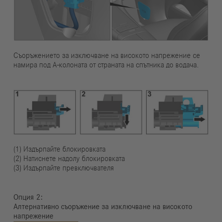
Съоръжението за изключване на високото напрежение се
намира под А-колоната от страната на спътника до водача.
(1) Издърпайте блокировката
(2) Натиснете надолу блокировката
(3) Издърпайте превключвателя
Опция
Алтернативно съоръжение за изключване на високото
напрежение