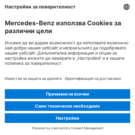
Използвайте вода за гасене на огъня
Използвайте инфрачервена
термокамера
Преден капак
Извадете интелигентния ключ
Компонент от климатизацията
Внимание, ниска температура