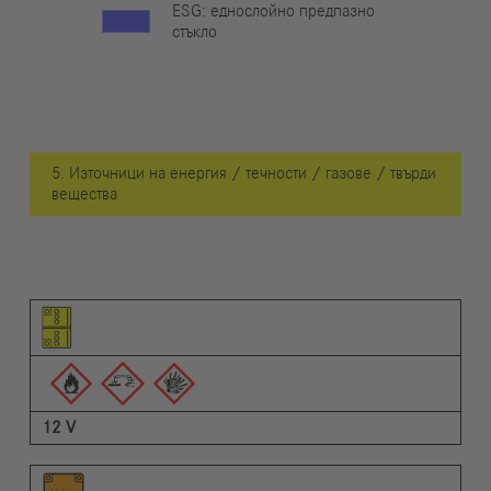
ESG: еднослойно предпазно
стъкло
5. Източници на енергия / течности / газове / твърди
вещества
Пиктограма на елемента
Пиктограми на предупрежденията
Описание
12 V