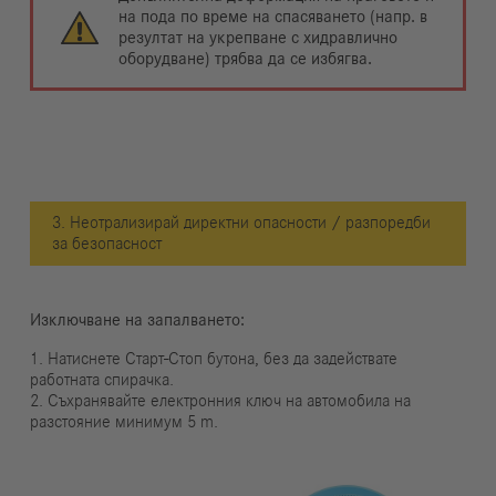
на пода по време на спасяването (напр. в
резултат на укрепване с хидравлично
оборудване) трябва да се избягва.
3. Неотрализирай директни опасности / разпоредби
за безопасност
Изключване на запалването:
1. Натиснете Старт-Стоп бутона, без да задействате
работната спирачка.
2. Съхранявайте електронния ключ на автомобила на
разстояние минимум 5 m.