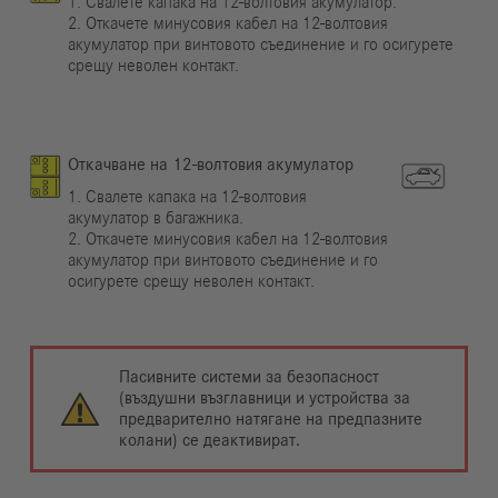
1. Свалете капака на 12-волтовия акумулатор.
2. Откачете минусовия кабел на 12-волтовия
акумулатор при винтовото съединение и го осигурете
срещу неволен контакт.
Откачване на 12-волтовия акумулатор
1. Свалете капака на 12-волтовия
акумулатор в багажника.
2. Откачете минусовия кабел на 12-волтовия
акумулатор при винтовото съединение и го
осигурете срещу неволен контакт.
Пасивните системи за безопасност
(въздушни възглавници и устройства за
предварително натягане на предпазните
колани) се деактивират.