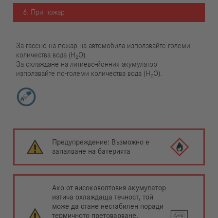
6. При пожар
За гасене на пожар на автомобила използвайте големи
количества вода (H₂O).
За охлаждане на литиево-йонния акумулатор
използвайте по-големи количества вода (H₂O).
Предупреждение: Възможно е
запалване на батерията
Ако от високоволтовия акумулатор
изтича охлаждаща течност, той
може да стане нестабилен поради
термичното претоварване.