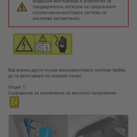
въздушни възглавници и устройства за
предварително натягане на предпазните
колани високоволтовата система се
изключва автоматично.
Във всички други случаи високоволтовата система трябва
да се деактивира по следния начин:
Опция
Съоръжение за изключване на високото напрежение