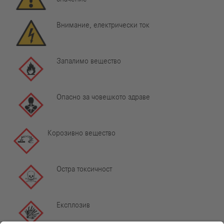
Внимание, електрически ток
Запалимо вещество
Опасно за човешкото здраве
Корозивно вещество
Остра токсичност
Експлозив