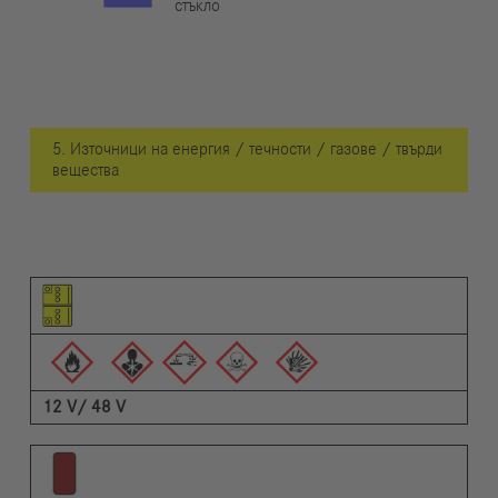
стъкло
5. Източници на енергия / течности / газове / твърди
вещества
Пиктограма на елемента
Пиктограми на предупрежденията
Описание
12 V/ 48 V