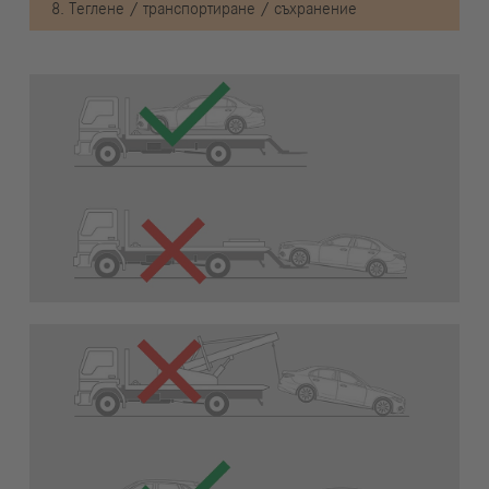
8. Теглене / транспортиране / съхранение