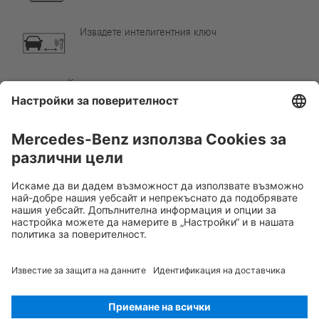
Извадете интелигентния ключ
Компонент от климатизацията
Внимание, ниска температура
Rescue Card ЛЕК АВТОМОБИЛ
Версия 07/2026
01.7
ID-Nr.:
206.141
© 2026
Mercedes-Benz AG