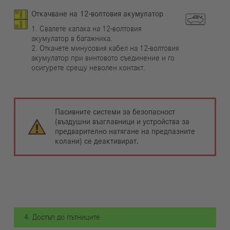
Откачване на 12-волтовия акумулатор
1. Свалете капака на 12-волтовия
акумулатор в багажника.
2. Откачете минусовия кабел на 12-волтовия
акумулатор при винтовото съединение и го
осигурете срещу неволен контакт.
Пасивните системи за безопасност
(въздушни възглавници и устройства за
предварително натягане на предпазните
колани) се деактивират.
4. Достъп до пътниците