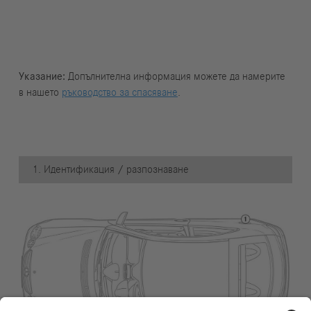
Указание:
Допълнителна информация можете да намерите
в нашето
ръководство за спасяване
.
1. Идентификация / разпознаване