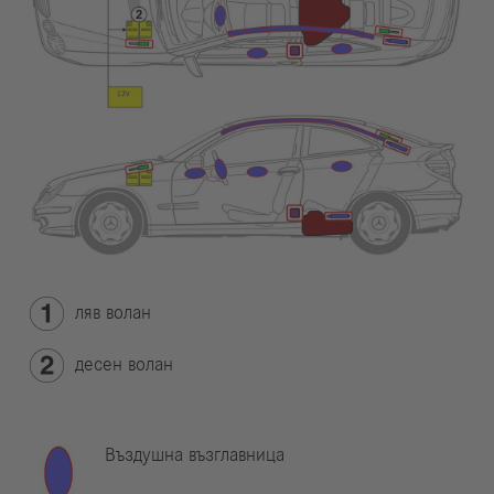
ляв волан
десен волан
Въздушна възглавница