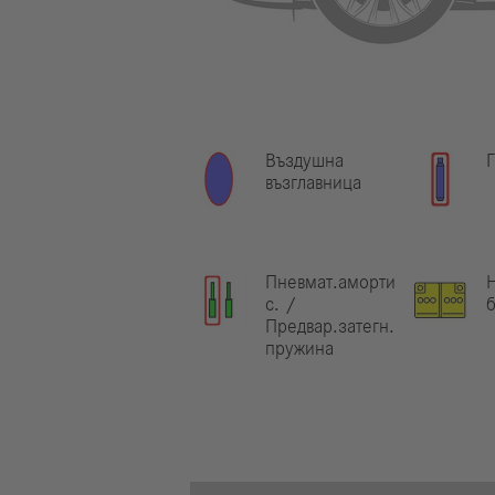
Въздушна
Г
възглавница
Пневмат.аморти
Н
с. /
б
Предвар.затегн.
пружина