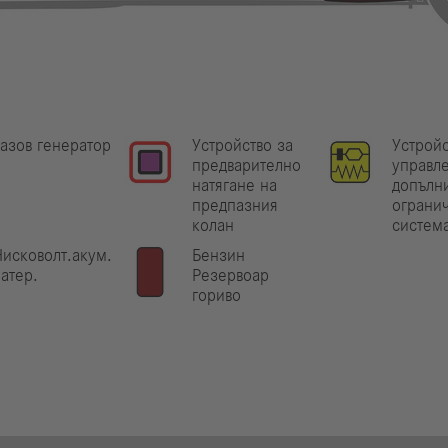
азов генератор
Устройство за
Устройс
предварително
управл
натягане на
допълн
предпазния
ограни
колан
система
исковолт.акум.
Бензин
атер.
Резервоар
гориво