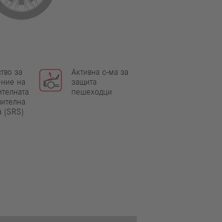
тво за
Активна с-ма за
ение на
защита
ителната
пешеходци
чителна
 (SRS)