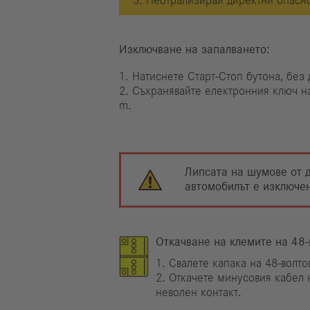
3. Неотрализирай директни опасн
Изключване на запалването:
1. Натиснете Старт-Стоп бутона, без 
2. Съхранявайте електронния ключ н
m.
Липсата на шумове от д
автомобилът е изключе
Откачване на клемите на 48-
1. Свалете капака на 48-волто
2. Откачете минусовия кабел 
неволен контакт.