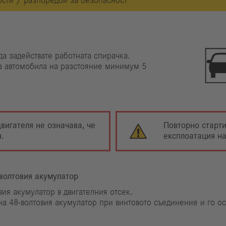
ости / разпоредби за безопасност
да задействате работната спирачка.
а автомобила на разстояние минимум 5
вигателя не означава, че
Повторно старт
н.
експлоатация н
волтовия акумулатор
вия акумулатор в двигателния отсек.
на 48-волтовия акумулатор при винтовото съединение и го о