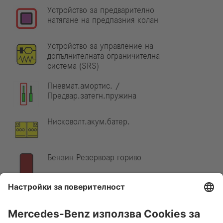
Устройство за предварително
натягане на предпазния колан
Устройство за управление на
допълнителната ограничителна
система (SRS)
Пневмат.амортис. /
Предвар.затегн.пружина
Нисковолт.акум.батер.
Бензин Резервоар гориво