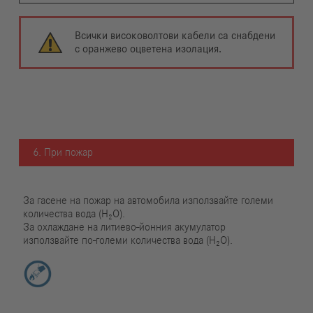
Всички високоволтови кабели са снабдени
с оранжево оцветена изолация.
6. При пожар
За гасене на пожар на автомобила използвайте големи
количества вода (H₂O).
За охлаждане на литиево-йонния акумулатор
използвайте по-големи количества вода (H₂O).