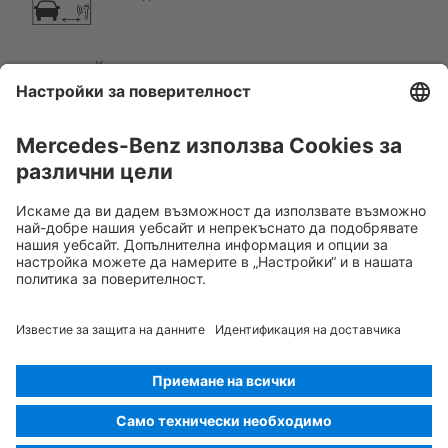
Компонент от климатизацията
Внимание, ниска температура
Rescue Card ЛЕК АВТОМОБИЛ
Версия 07/2026
01.1
ID-Nr.:
244.6E0
© 2026
Mercedes-Benz AG
Маркировка на доставчик
Настройка на „бисквитките“