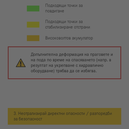
Подходящи точки за
повдигане
Подходящи точки за
стабилизиране отстрани
Високоволтов акумулатор
Допълнителна деформация на праговете и
на пода по време на спасяването (напр. в
резултат на укрепване с хидравлично
оборудване) трябва да се избягва.
3. Неотрализирай директни опасности / разпоредби
за безопасност