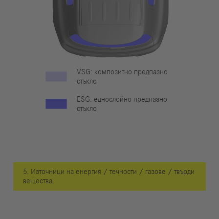
VSG: композитно предпазно
стъкло
ESG: еднослойно предпазно
стъкло
5. Източници на енергия / течности / газове / твърди
вещества