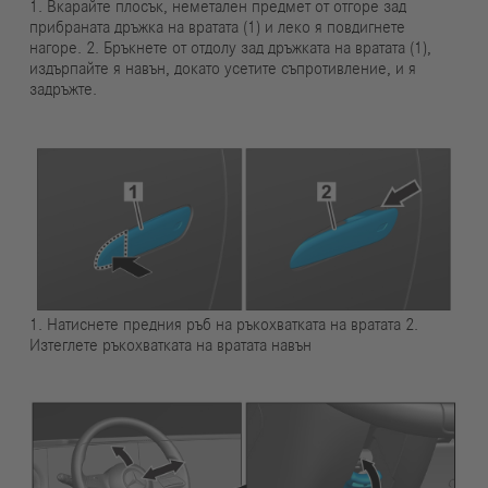
1. Вкарайте плосък, неметален предмет от отгоре зад
прибраната дръжка на вратата (1) и леко я повдигнете
нагоре. 2. Бръкнете от отдолу зад дръжката на вратата (1),
издърпайте я навън, докато усетите съпротивление, и я
задръжте.
1. Натиснете предния ръб на ръкохватката на вратата 2.
Изтеглете ръкохватката на вратата навън