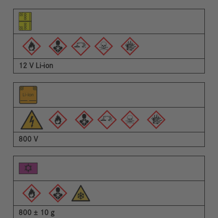
Пиктограма на елемента
Пиктограми на предупрежденията
Описание
12 V Li-ion
800 V
800 ± 10 g