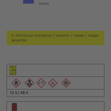
стъкло
5. Източници на енергия / течности / газове / твърди
вещества
Пиктограма на елемента
Пиктограми на предупрежденията
Описание
12 V/ 48 V