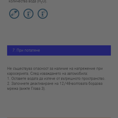
количества вода (H₂O).
7. При потапяне
Не съществува опасност за наличие на напрежение при
каросерията. След изваждането на автомобила:
1. Оставете водата да изтече от вътрешното пространство.
2. Започнете деактивиране на 12/48-волтовата бордова
мрежа (вижте Глава 3).