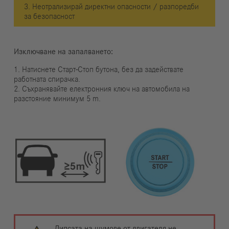
3. Неотрализирай директни опасности / разпоредби
за безопасност
Изключване на запалването:
1. Натиснете Старт-Стоп бутона, без да задействате
работната спирачка.
2. Съхранявайте електронния ключ на автомобила на
разстояние минимум 5 m.
Липсата на шумове от двигателя не