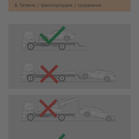
8. Теглене / транспортиране / съхранение