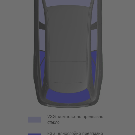
VSG: композитно предпазно
стъкло
ESG: еднослойно предпазно