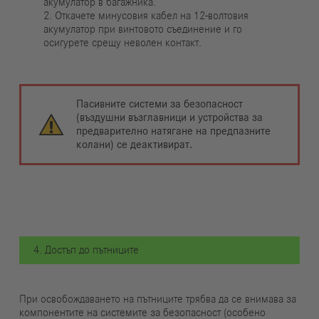
акумулатор в багажника.
2. Откачете минусовия кабел на 12-волтовия
акумулатор при винтовото съединение и го
осигурете срещу неволен контакт.
Пасивните системи за безопасност
(въздушни възглавници и устройства за
предварително натягане на предпазните
колани) се деактивират.
4. Достъп до пътниците
При освобождаването на пътниците трябва да се внимава за
компонентите на системите за безопасност (особено