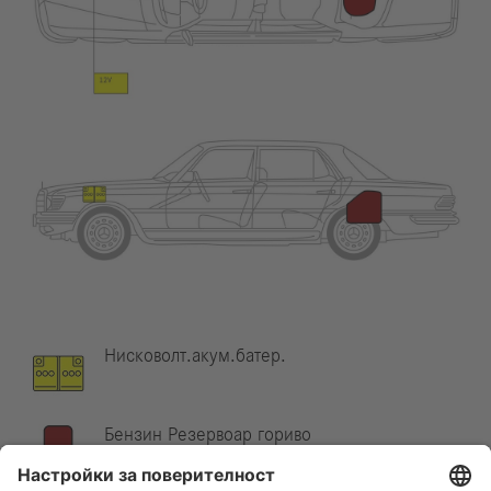
Нисковолт.акум.батер.
Бензин Резервоар гориво