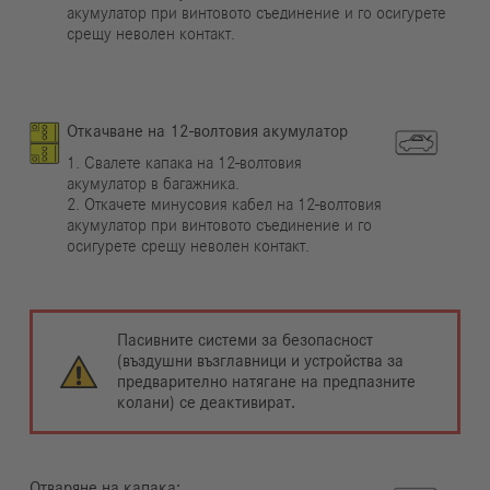
акумулатор при винтовото съединение и го осигурете
срещу неволен контакт.
Откачване на 12-волтовия акумулатор
1. Свалете капака на 12-волтовия
акумулатор в багажника.
2. Откачете минусовия кабел на 12-волтовия
акумулатор при винтовото съединение и го
осигурете срещу неволен контакт.
Пасивните системи за безопасност
(въздушни възглавници и устройства за
предварително натягане на предпазните
колани) се деактивират.
Отваряне на капака: