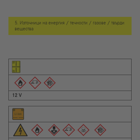
5. Източници на енергия / течности / газове / твърди
вещества
Пиктограма на елемента
Пиктограми на предупрежденията
Описание
12 V