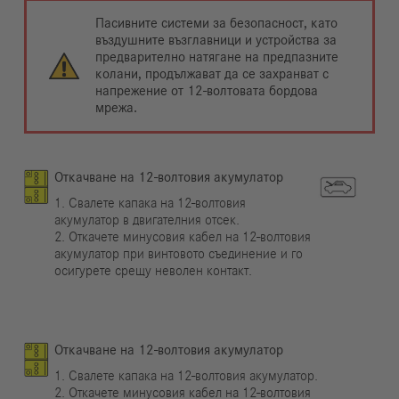
Пасивните системи за безопасност, като
въздушните възглавници и устройства за
предварително натягане на предпазните
колани, продължават да се захранват с
напрежение от 12-волтовата бордова
мрежа.
Откачване на 12-волтовия акумулатор
1. Свалете капака на 12-волтовия
акумулатор в двигателния отсек.
2. Откачете минусовия кабел на 12-волтовия
акумулатор при винтовото съединение и го
осигурете срещу неволен контакт.
Откачване на 12-волтовия акумулатор
1. Свалете капака на 12-волтовия акумулатор.
2. Откачете минусовия кабел на 12-волтовия