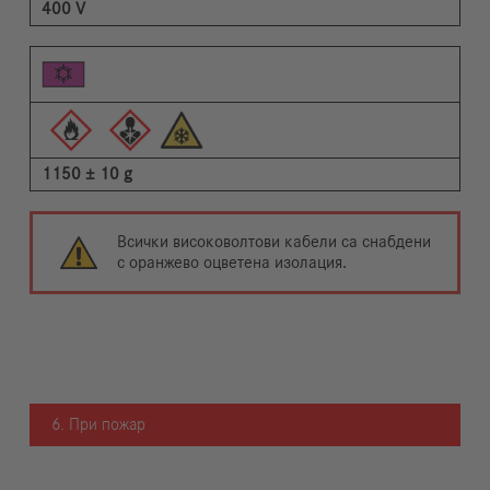
400 V
1150 ± 10 g
Всички високоволтови кабели са снабдени
с оранжево оцветена изолация.
6. При пожар