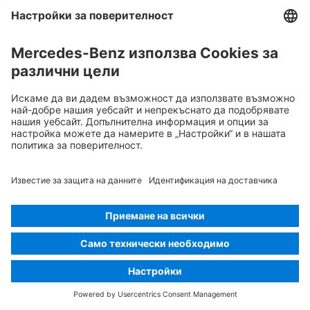
Използвайте инфрачервена
термокамера
Преден капак
Извадете интелигентния ключ
Компонент от климатизацията
Внимание, ниска температура