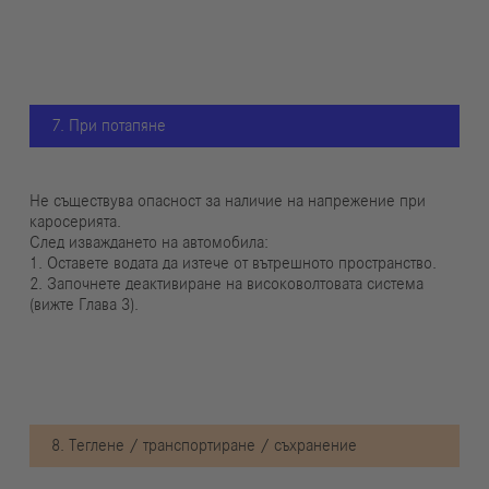
7. При потапяне
Не съществува опасност за наличие на напрежение при
каросерията.
След изваждането на автомобила:
1. Оставете водата да изтече от вътрешното пространство.
2. Започнете деактивиране на високоволтовата система
(вижте Глава 3).
8. Теглене / транспортиране / съхранение