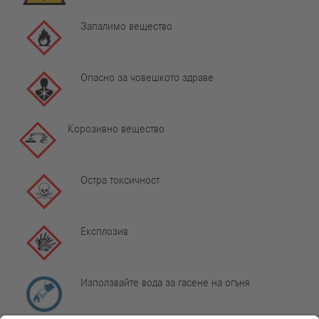
Запалимо вещество
Опасно за човешкото здраве
Корозивно вещество
Остра токсичност
Експлозив
Използвайте вода за гасене на огъня