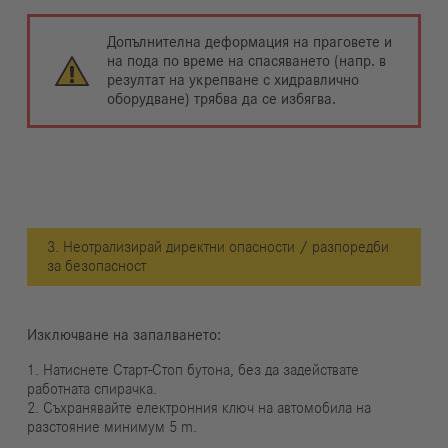
Допълнителна деформация на праговете и
на пода по време на спасяването (напр. в
резултат на укрепване с хидравлично
оборудване) трябва да се избягва.
3. Неотрализирай директни опасности / разпоредби
за безопасност
Изключване на запалването:
1. Натиснете Старт-Стоп бутона, без да задействате
работната спирачка.
2. Съхранявайте електронния ключ на автомобила на
разстояние минимум 5 m.