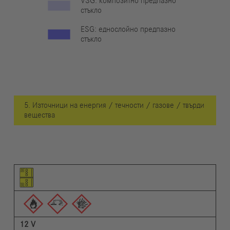
VSG: композитно предпазно
стъкло
ESG: еднослойно предпазно
стъкло
5. Източници на енергия / течности / газове / твърди
вещества
Пиктограма на елемента
Пиктограми на предупрежденията
Описание
12 V