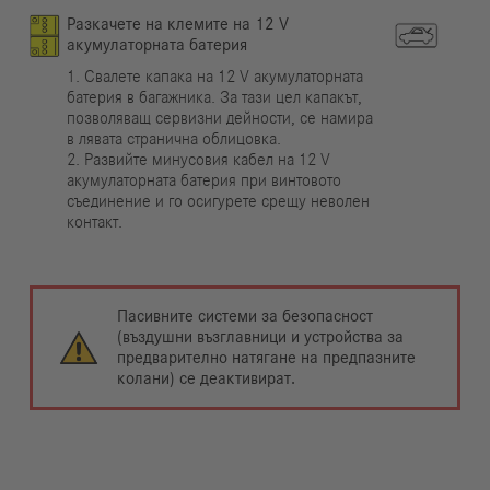
Разкачете на клемите на 12 V
акумулаторната батерия
1. Свалете капака на 12 V акумулаторната
батерия в багажника. За тази цел капакът,
позволяващ сервизни дейности, се намира
в лявата странична облицовка.
2. Развийте минусовия кабел на 12 V
акумулаторната батерия при винтовото
съединение и го осигурете срещу неволен
контакт.
Пасивните системи за безопасност
(въздушни възглавници и устройства за
предварително натягане на предпазните
колани) се деактивират.