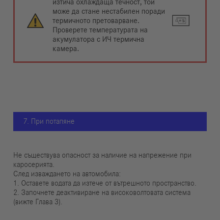
изтича охлаждаща течност, той
може да стане нестабилен поради
термичното претоварване.
Проверете температурата на
акумулатора с ИЧ термична
камера.
7. При потапяне
Не съществува опасност за наличие на напрежение при
каросерията.
След изваждането на автомобила:
1. Оставете водата да изтече от вътрешното пространство.
2. Започнете деактивиране на високоволтовата система
(вижте Глава 3).