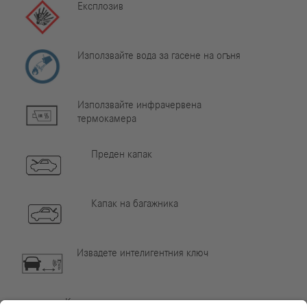
Експлозив
Използвайте вода за гасене на огъня
Използвайте инфрачервена
термокамера
Преден капак
Капак на багажника
Извадете интелигентния ключ
Компонент от климатизацията