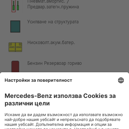
Пневмат.амортис. /
Предвар.затегн.пружина
Усилване на структурата
Нисковолт.акум.батер.
Бензин Резервоар гориво
Указание:
Допълнителна информация можете да намерите
в нашето
ръководство за спасяване
.