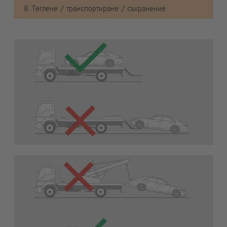
8. Теглене / транспортиране / съхранение