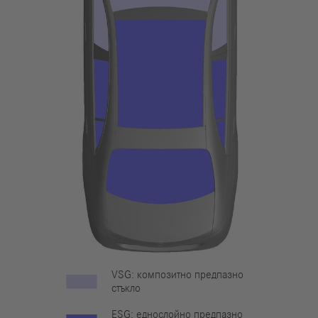
VSG: композитно предпазно
стъкло
ESG: еднослойно предпазно