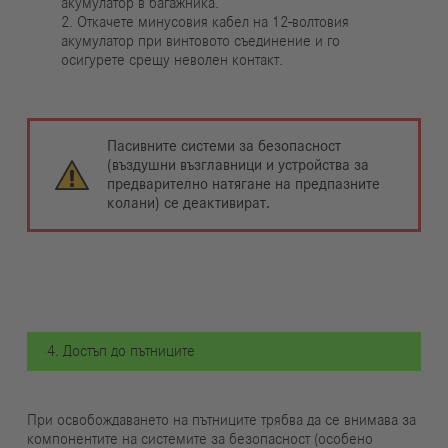
акумулатор в багажника.
2. Откачете минусовия кабел на 12-волтовия
акумулатор при винтовото съединение и го
осигурете срещу неволен контакт.
Пасивните системи за безопасност
(въздушни възглавници и устройства за
предварително натягане на предпазните
колани) се деактивират.
4. Достъп до пътниците
При освобождаването на пътниците трябва да се внимава за
компонентите на системите за безопасност (особено