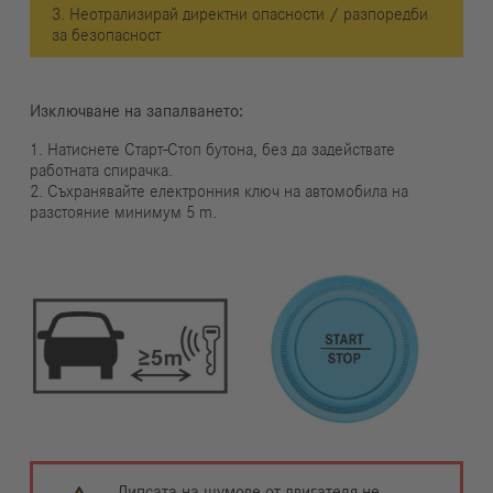
3. Неотрализирай директни опасности / разпоредби
за безопасност
Изключване на запалването:
1. Натиснете Старт-Стоп бутона, без да задействате
работната спирачка.
2. Съхранявайте електронния ключ на автомобила на
разстояние минимум 5 m.
Липсата на шумове от двигателя не