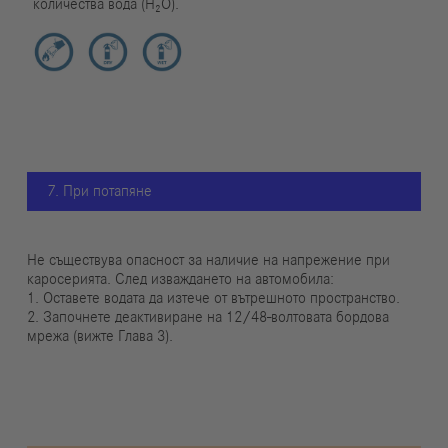
количества вода (H₂O).
7. При потапяне
Не съществува опасност за наличие на напрежение при
каросерията. След изваждането на автомобила:
1. Оставете водата да изтече от вътрешното пространство.
2. Започнете деактивиране на 12/48-волтовата бордова
мрежа (вижте Глава 3).