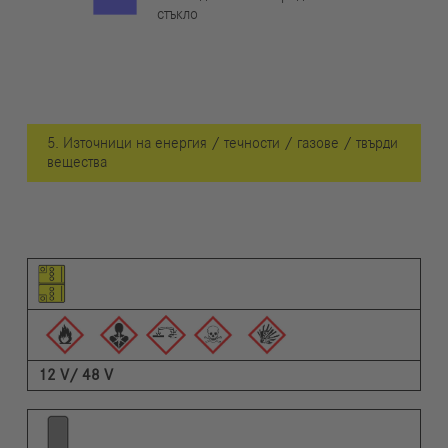
стъкло
5. Източници на енергия / течности / газове / твърди
вещества
Пиктограма на елемента
Пиктограми на предупрежденията
Описание
12 V/ 48 V