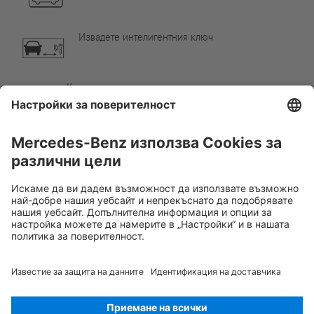
Извадете интелигентния ключ
Компонент от климатизацията
Внимание, ниска температура
Rescue Card ЛЕК АВТОМОБИЛ
Версия 07/2026
01.7
ID-Nr.:
223.120