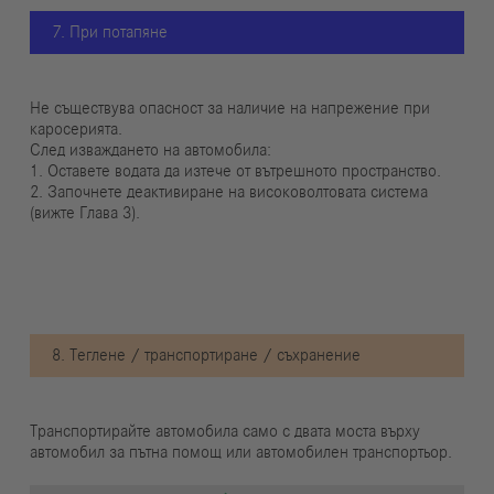
7. При потапяне
Не съществува опасност за наличие на напрежение при
каросерията.
След изваждането на автомобила:
1. Оставете водата да изтече от вътрешното пространство.
2. Започнете деактивиране на високоволтовата система
(вижте Глава 3).
8. Теглене / транспортиране / съхранение
Транспортирайте автомобила само с двата моста върху
автомобил за пътна помощ или автомобилен транспортьор.