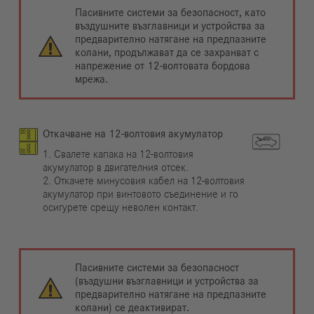
Пасивните системи за безопасност, като
въздушните възглавници и устройства за
предварително натягане на предпазните
колани, продължават да се захранват с
напрежение от 12-волтовата бордова
мрежа.
Откачване на 12-волтовия акумулатор
1. Свалете капака на 12-волтовия
акумулатор в двигателния отсек.
2. Откачете минусовия кабел на 12-волтовия
акумулатор при винтовото съединение и го
осигурете срещу неволен контакт.
Пасивните системи за безопасност
(въздушни възглавници и устройства за
предварително натягане на предпазните
колани) се деактивират.