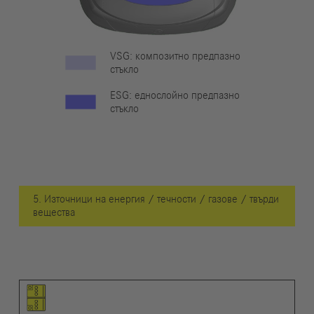
VSG: композитно предпазно
стъкло
ESG: еднослойно предпазно
стъкло
5. Източници на енергия / течности / газове / твърди
вещества
Пиктограма на елемента
Пиктограми на предупрежденията
Описание