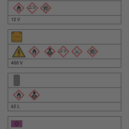
12 V
400 V
62 L