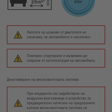
Липсата на шумове от двигателя не
означава, че автомобилът е изключен.
Повторно стартиране е възможно до
спиране от експлоатация на автомобила.
Деактивиране на високоволтовата система
При инциденти със задействане на
въздушни възглавници и устройства за
предварително натягане на предпазните
колани високоволтовата система се