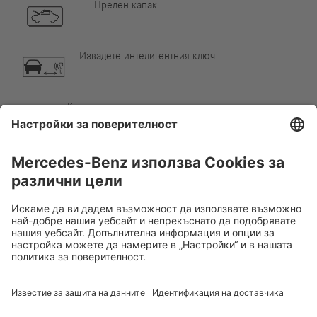
Преден капак
Извадете интелигентния ключ
Компонент от климатизацията
Внимание, ниска температура
Rescue Card ЛЕК АВТОМОБИЛ
Версия 07/2026
01.11
ID-Nr.: