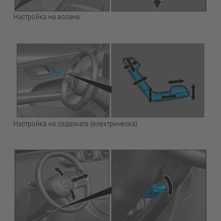
Настройка на волана
Настройка на седалката (електрическа)