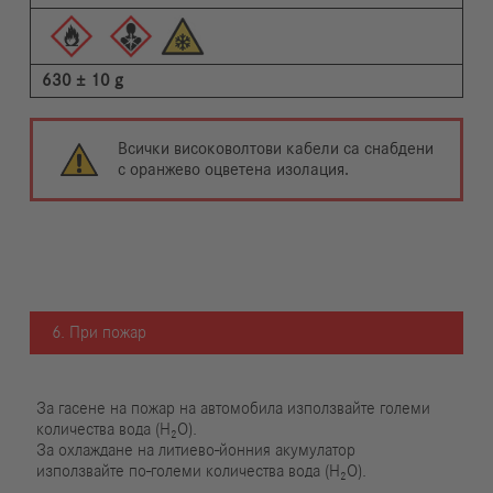
630 ± 10 g
Всички високоволтови кабели са снабдени
с оранжево оцветена изолация.
6. При пожар
За гасене на пожар на автомобила използвайте големи
количества вода (H₂O).
За охлаждане на литиево-йонния акумулатор
използвайте по-големи количества вода (H₂O).