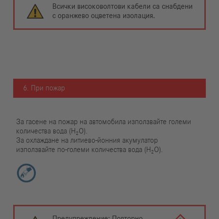
Всички високоволтови кабели са снабдени
с оранжево оцветена изолация.
6. При пожар
За гасене на пожар на автомобила използвайте големи
количества вода (H₂O).
За охлаждане на литиево-йонния акумулатор
използвайте по-големи количества вода (H₂O).
Предупреждение: Повторно