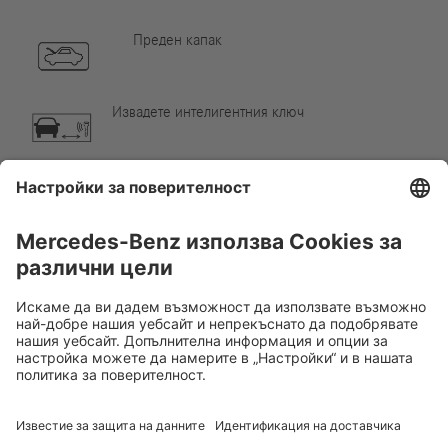
Преден капак
Извадете интелигентния ключ
Компонент от климатизацията
Внимание, ниска температура