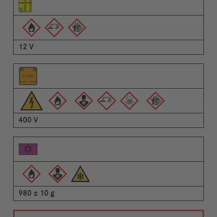
Пиктограми на предупрежденията
Описание
12 V
400 V
980 ± 10 g