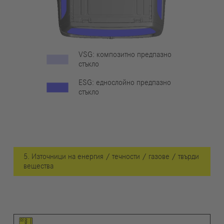
VSG: композитно предпазно
стъкло
ESG: еднослойно предпазно
стъкло
5. Източници на енергия / течности / газове / твърди
вещества
Пиктограма на елемента