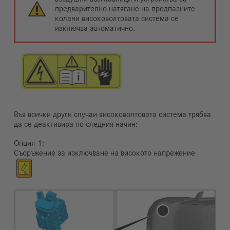
предварително натягане на предпазните
колани високоволтовата система се
изключва автоматично.
Във всички други случаи високоволтовата система трябва
да се деактивира по следния начин:
Опция
Съоръжение за изключване на високото напрежение