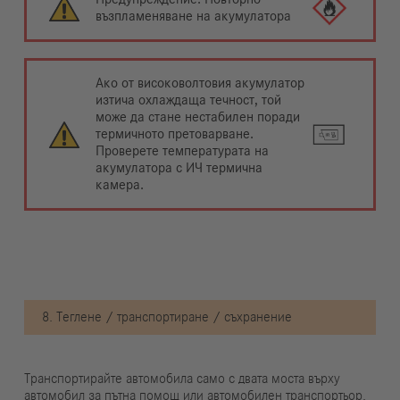
възпламеняване на акумулатора
Ако от високоволтовия акумулатор
изтича охлаждаща течност, той
може да стане нестабилен поради
термичното претоварване.
Проверете температурата на
акумулатора с ИЧ термична
камера.
8. Теглене / транспортиране / съхранение
Транспортирайте автомобила само с двата моста върху
автомобил за пътна помощ или автомобилен транспортьор.