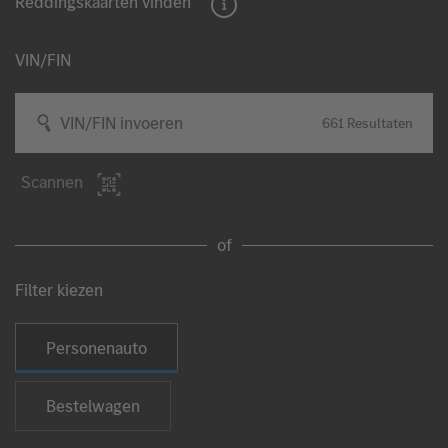
Reddingskaarten vinden
VIN/FIN
VIN/FIN invoeren
661
Resultaten
Scannen
of
Filter kiezen
Type voertuig selecteren
Personenauto
Bestelwagen