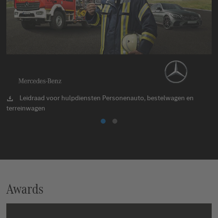
Leidraad voor hulpdiensten Personenauto, bestelwagen en
terreinwagen
el
Awards