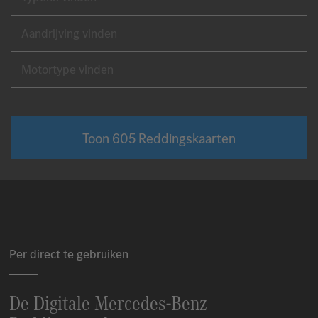
Aandr
Motor
Toon
605
Reddingskaarten
Per direct te gebruiken
De Digitale
Mercedes-Benz