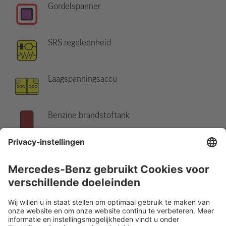
Gordelspanner
SRS regeleenheid
Laagspanningsaccu
Benzine brandstoftank
Let op:
Meer informatie vindt u in onze
Leidraad voor
hulpdiensten
.