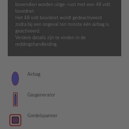
bovendien worden uitge- rust met een 48 volt
boordnet.
Het 48 volt boordnet wordt gedeactiveerd
zodra bij een ongeval ten minste één airbag is
geactiveerd.
Verdere details zijn te vinden in de
reddingshandleiding.
Airbag
Gasgenerator
Gordelspanner