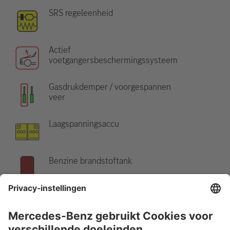
SRS regeleenheid
Actief
voetgangersbeschermingssysteem
Gasdrukdemper / voorgespannen
veer
Laagspanningsaccu
Benzine brandstoftank