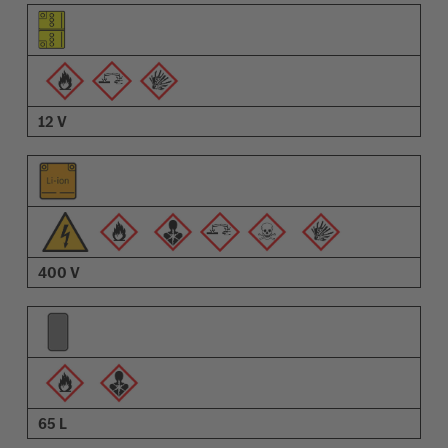
Pictogram van het element
Pictogrammen van de waarschuwingen
Omschrijving
12 V
400 V
65 L