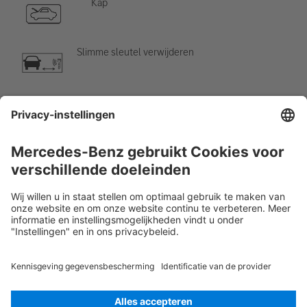
Kap
Slimme sleutel verwijderen
Airco-component
Waarschuwing; lage temperatuur
Rescue Card Personenauto
Versie 07/2026
01.11
ID-Nr.: 167.106