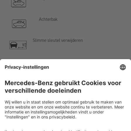
Achterbak
Slimme sleutel verwijderen
Airco-component
Waarschuwing; lage temperatuur