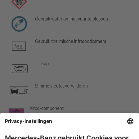
Gebruik water om het vuur te blussen
Gebruik thermische infraroodcamera
Kap
Slimme sleutel verwijderen
Airco-component
Waarschuwing; lage temperatuur