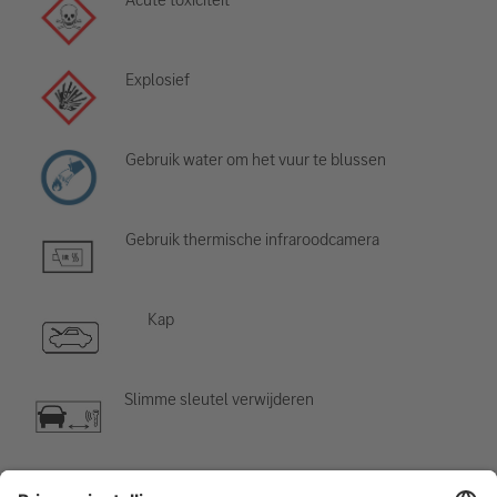
Explosief
Gebruik water om het vuur te blussen
Gebruik thermische infraroodcamera
Kap
Slimme sleutel verwijderen
Airco-component