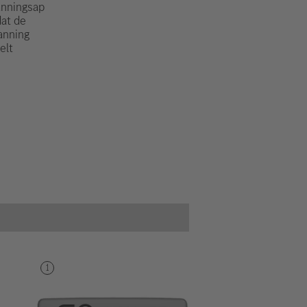
anningsap
dat de
anning
elt