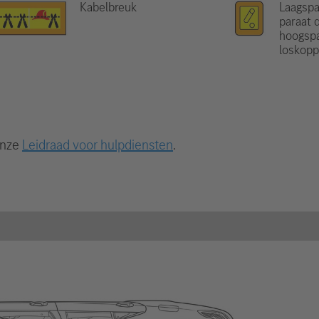
Kabelbreuk
Laagsp
paraat 
hoogsp
loskopp
onze
Leidraad voor hulpdiensten
.