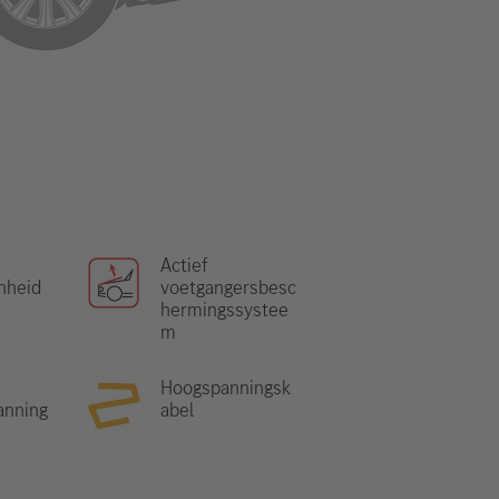
Actief
nheid
voetgangersbesc
hermingssystee
m
Hoogspanningsk
anning
abel