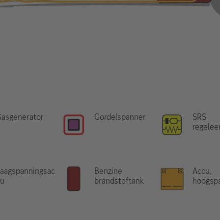
Gasgenerator
Gordelspanner
SRS
regelee
aagspanningsac
Benzine
Accu,
cu
brandstoftank
hoogsp