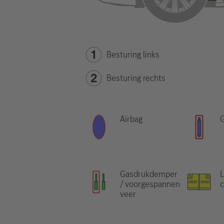
Besturing links
Besturing rechts
Airbag
Gasdrukdemper
L
/ voorgespannen
veer