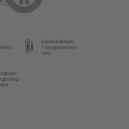
Gasdrukdemper
nheid
/ voorgespannen
veer
oogspan
ingscomp
nent