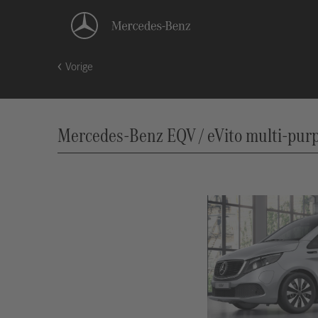
Vorige
Mercedes-Benz EQV / eVito multi-purpo