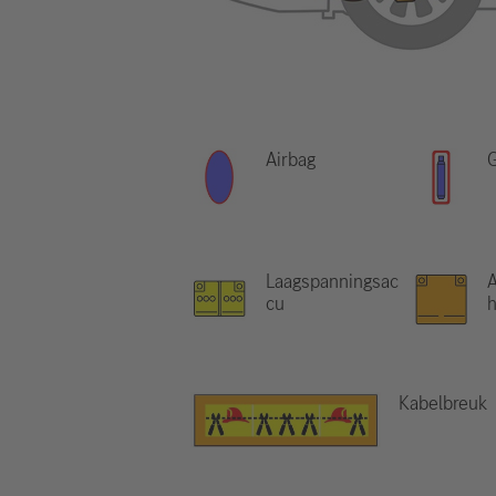
Airbag
Laagspanningsac
A
cu
Kabelbreuk