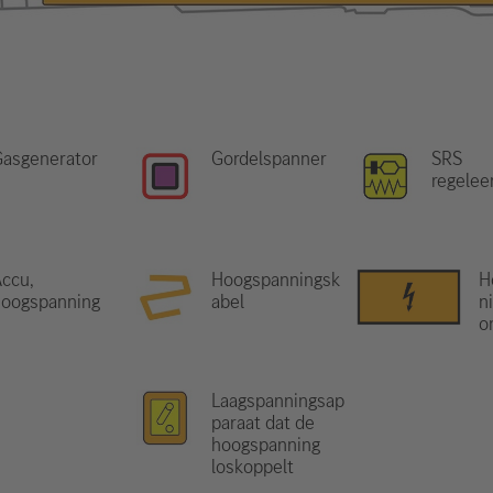
Gasgenerator
Gordelspanner
SRS
regelee
ccu,
Hoogspanningsk
H
hoogspanning
abel
n
o
Laagspanningsap
paraat dat de
hoogspanning
loskoppelt