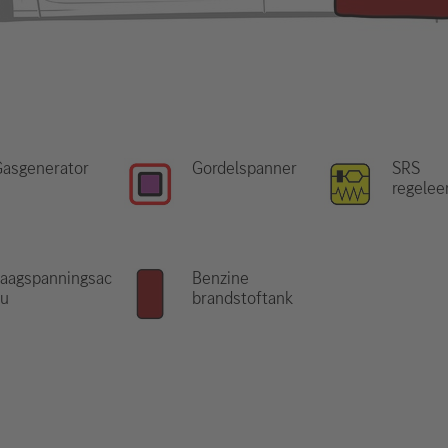
Gasgenerator
Gordelspanner
SRS
regelee
aagspanningsac
Benzine
cu
brandstoftank