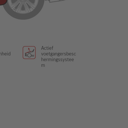
Actief
nheid
voetgangersbesc
hermingssystee
m