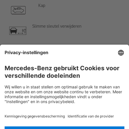
Kap
Slimme sleutel verwijderen
Airco-component
Waarschuwing; lage temperatuur
Rescue Card Personenauto
Versie 07/2026
02.1
ID-Nr.: 177.987