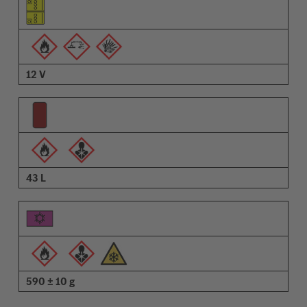
Pictogrammen van de waarschuwingen
Omschrijving
12 V
43 L
590 ± 10 g