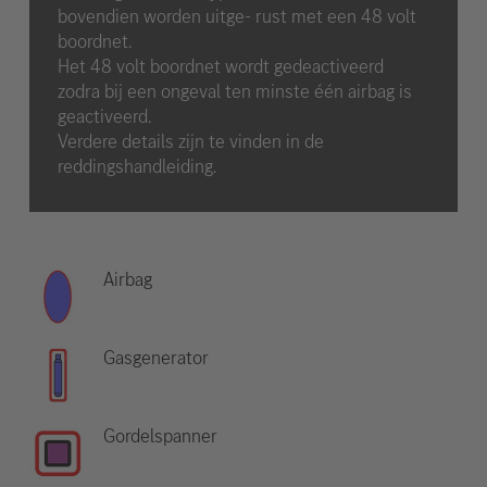
bovendien worden uitge- rust met een 48 volt
boordnet.
Het 48 volt boordnet wordt gedeactiveerd
zodra bij een ongeval ten minste één airbag is
geactiveerd.
Verdere details zijn te vinden in de
reddingshandleiding.
Airbag
Gasgenerator
Gordelspanner