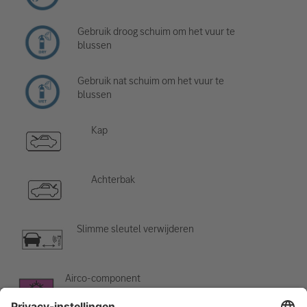
Gebruik droog schuim om het vuur te
blussen
Gebruik nat schuim om het vuur te
blussen
Kap
Achterbak
Slimme sleutel verwijderen
Airco-component