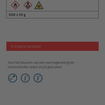
630 ± 10 g
6. In geval van brand
Voor het blussen van een voertuigbrand grote
hoeveelheden water (H₂O) gebruiken.