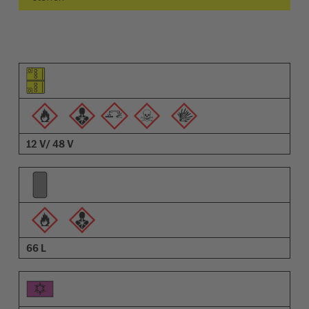
Pictogram van het element
Pictogrammen van de waarschuwingen
Omschrijving
12 V/ 48 V
66 L