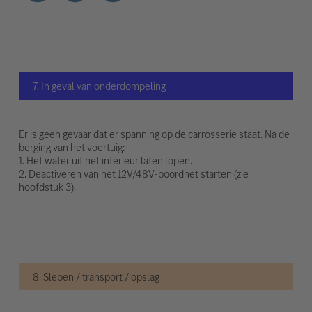
7. In geval van onderdompeling
Er is geen gevaar dat er spanning op de carrosserie staat. Na de
berging van het voertuig:
1. Het water uit het interieur laten lopen.
2. Deactiveren van het 12V/48V-boordnet starten (zie
hoofdstuk 3).
8. Slepen / transport / opslag