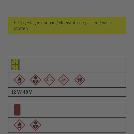
5. Opgeslagen energie / vloeistoffen / gassen / vaste
stoffen
Pictogram van het element
Pictogrammen van de waarschuwingen
Omschrijving
12 V/ 48 V