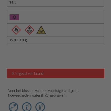
76 L
790 ± 10 g
6. In geval van brand
Voor het blussen van een voertuigbrand grote
hoeveelheden water (H₂O) gebruiken.