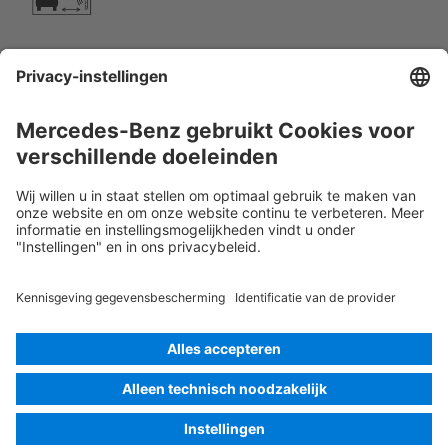
Airco-component
Waarschuwing; lage temperatuur
Rescue Card Personenauto
Versie 07/2026
02.7
ID-Nr.: 223.9
© 2026
Mercedes-Benz AG
Identificatie van de aanbieder
Cookie-instellingen
Cookies
Gegevensbescherming
Juridische kennisgeving
Taal selecteren