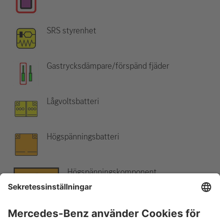
SRS styrenhet
Gastrycksdämpare/förspänd fjäder
Lågvoltsbatteri
Högspänningsbatteri
Högspänningskomponent