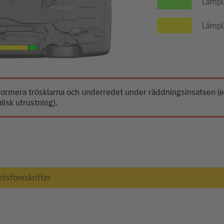
Lämpli
Lämpli
deformera trösklarna och underredet under räddningsinsatsen 
isk utrustning).
etsföreskrifter