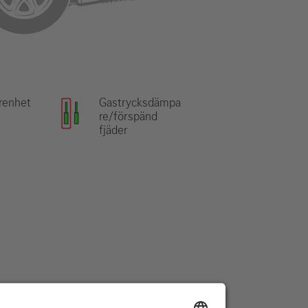
renhet
Gastrycksdämpa
re/förspänd
fjäder