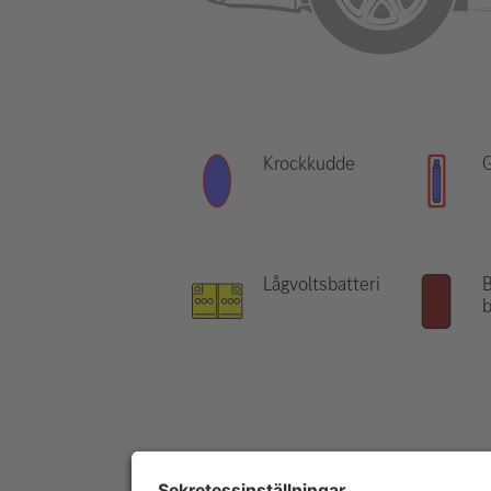
Krockkudde
Lågvoltsbatteri
b