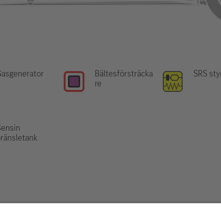
Gasgenerator
Bältesförsträcka
SRS sty
re
Bensin
ränsletank