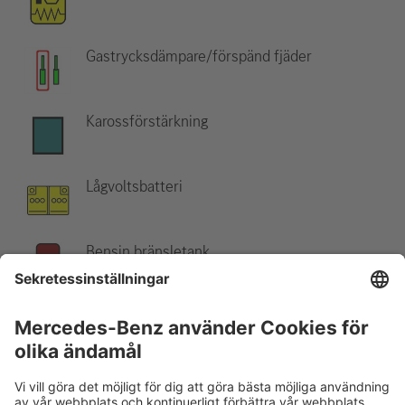
Gastrycksdämpare/förspänd fjäder
Karossförstärkning
Lågvoltsbatteri
Bensin bränsletank
Observera:
Mer information finns i vår
räddningsguide
.