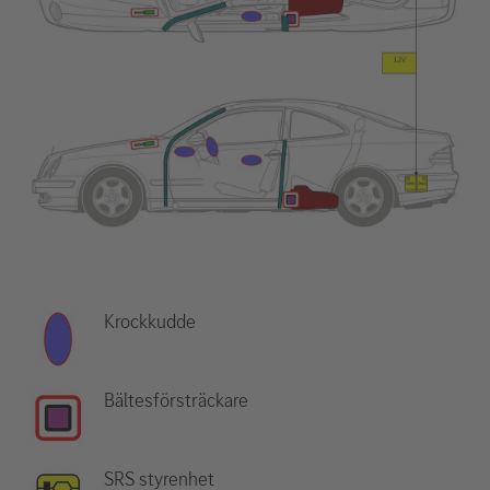
Krockkudde
Bältesförsträckare
SRS styrenhet