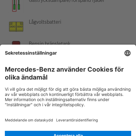
Lågvoltsbatteri
Bensin bränsletank
Observera:
Mer information finns i vår
räddningsguide
.
Rescue Card Personbil
Version 07/2026
03.0
ID-Nr.: 167.9