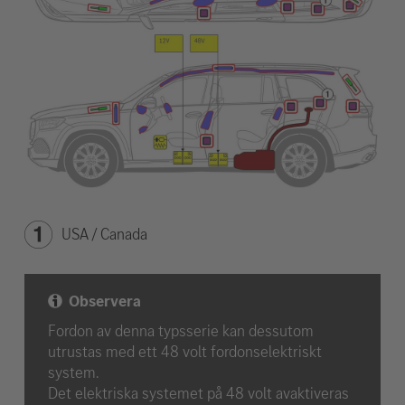
USA / Canada
Observera
Fordon av denna typsserie kan dessutom
utrustas med ett 48 volt fordonselektriskt
system.
Det elektriska systemet på 48 volt avaktiveras