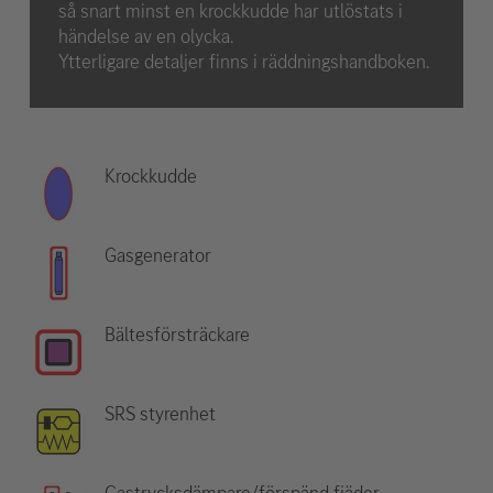
så snart minst en krockkudde har utlöstats i
händelse av en olycka.
Ytterligare detaljer finns i räddningshandboken.
Krockkudde
Gasgenerator
Bältesförsträckare
SRS styrenhet
Gastrycksdämpare/förspänd fjäder