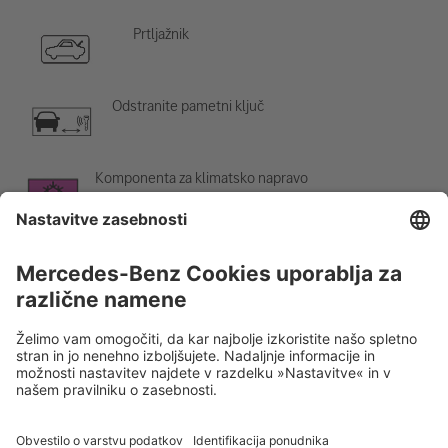
Prtljažnik
Odstranite pametni ključ
Komponenta za klimatsko napravo
Opozorilo; nizka temperatura