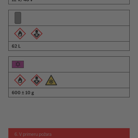
62 L
600 ± 10 g
6. V primeru požara