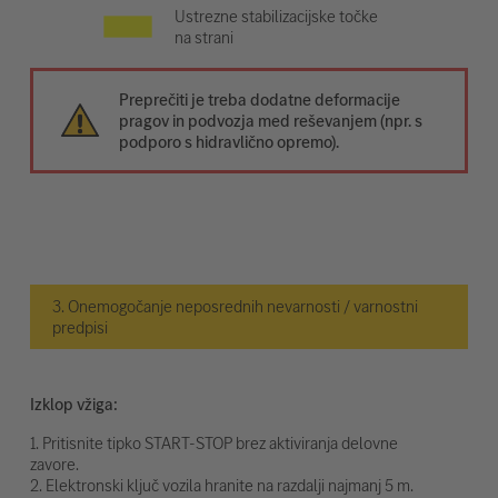
Ustrezne stabilizacijske točke
na strani
Preprečiti je treba dodatne deformacije
pragov in podvozja med reševanjem (npr. s
podporo s hidravlično opremo).
3. Onemogočanje neposrednih nevarnosti / varnostni
predpisi
Izklop vžiga:
1. Pritisnite tipko START-STOP brez aktiviranja delovne
zavore.
2. Elektronski ključ vozila hranite na razdalji najmanj 5 m.