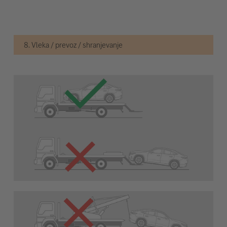
8. Vleka / prevoz / shranjevanje