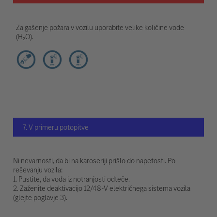
Za gašenje požara v vozilu uporabite velike količine vode
(H₂O).
7. V primeru potopitve
Ni nevarnosti, da bi na karoseriji prišlo do napetosti. Po
reševanju vozila:
1. Pustite, da voda iz notranjosti odteče.
2. Zaženite deaktivacijo 12/48-V električnega sistema vozila
(glejte poglavje 3).