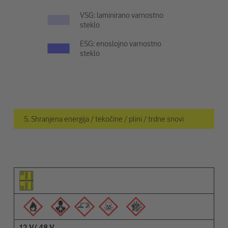
VSG: laminirano varnostno
steklo
ESG: enoslojno varnostno
steklo
5. Shranjena energija / tekočine / plini / trdne snovi
Piktogram elementa
Piktogrami opozoril
Opis
12 V/ 48 V