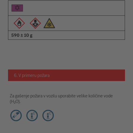
590 ± 10 g
6. V primeru požara
Za gašenje požara v vozilu uporabite velike količine vode
(H₂O).