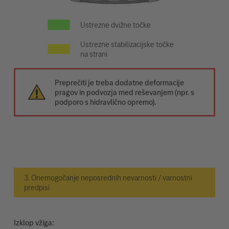
Ustrezne dvižne točke
Ustrezne stabilizacijske točke
na strani
Preprečiti je treba dodatne deformacije
pragov in podvozja med reševanjem (npr. s
podporo s hidravlično opremo).
3. Onemogočanje neposrednih nevarnosti / varnostni
predpisi
Izklop vžiga: