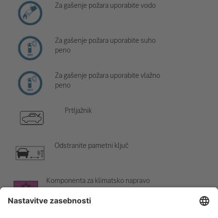
Za gašenje požara uporabite vodo
Za gašenje požara uporabite suho
peno
Za gašenje požara uporabite vlažno
peno
Prtljažnik
Odstranite pametni ključ
Komponenta za klimatsko napravo
Opozorilo; nizka temperatura