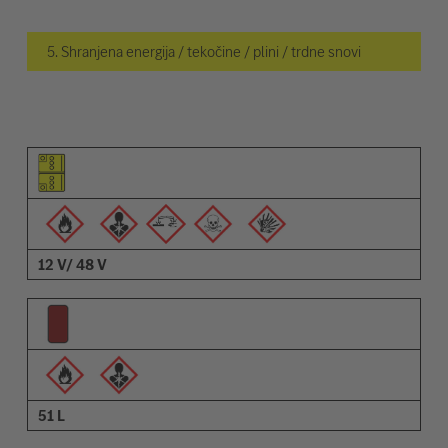
5. Shranjena energija / tekočine / plini / trdne snovi
Piktogram elementa
Piktogrami opozoril
Opis
12 V/ 48 V
51 L