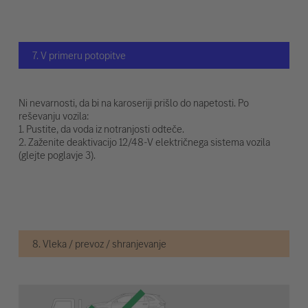
7. V primeru potopitve
Ni nevarnosti, da bi na karoseriji prišlo do napetosti. Po
reševanju vozila:
1. Pustite, da voda iz notranjosti odteče.
2. Zaženite deaktivacijo 12/48-V električnega sistema vozila
(glejte poglavje 3).
8. Vleka / prevoz / shranjevanje