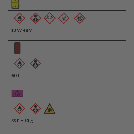
Piktogrami opozoril
Opis
12 V/ 48 V
60 L
590 ± 10 g