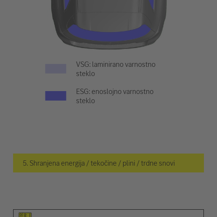
VSG: laminirano varnostno
steklo
ESG: enoslojno varnostno
steklo
5. Shranjena energija / tekočine / plini / trdne snovi
Piktogram elementa