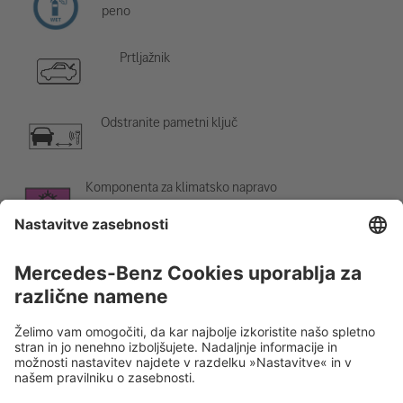
peno
Prtljažnik
Odstranite pametni ključ
Komponenta za klimatsko napravo
Opozorilo; nizka temperatura