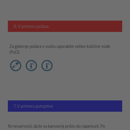
6. V primeru požara
Za gašenje požara v vozilu uporabite velike količine vode
(H₂O).
7. V primeru potopitve
Ni nevarnosti, da bi na karoseriji prišlo do napetosti. Po