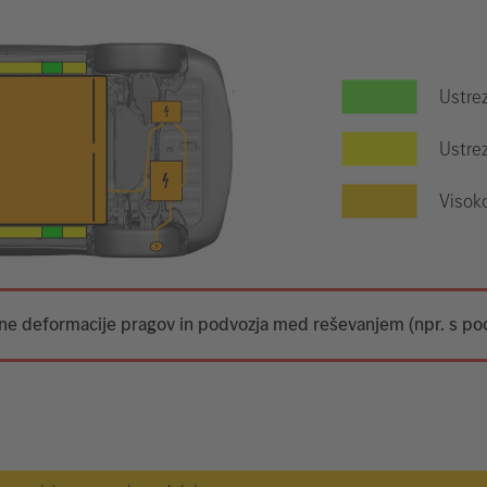
Ustre
Ustrez
Visok
tne deformacije pragov in podvozja med reševanjem (npr. s po