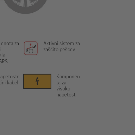
 enota za
Aktivni sistem za
i
zaščito pešcev
lni
 SRS
napetostn
Komponen
ični kabel
ta za
visoko
napetost