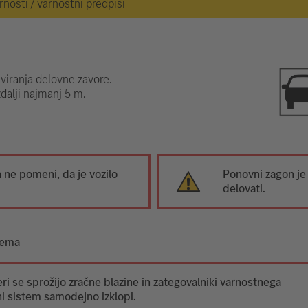
osti / varnostni predpisi
iviranja delovne zavore.
zdalji najmanj 5 m.
ne pomeni, da je vozilo
Ponovni zagon je
delovati.
tema
ri se sprožijo zračne blazine in zategovalniki varnostnega
i sistem samodejno izklopi.