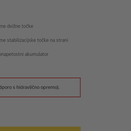
zne dvižne točke
ne stabilizacijske točke na strani
onapetostni akumulator
dporo s hidravlično opremo).