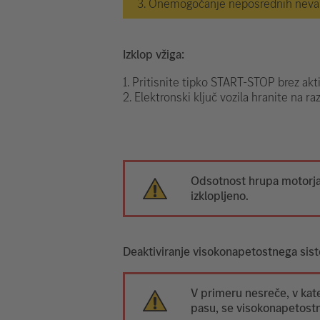
3. Onemogočanje neposrednih nevarn
Izklop vžiga:
1. Pritisnite tipko START-STOP brez akt
2. Elektronski ključ vozila hranite na ra
Odsotnost hrupa motorja 
izklopljeno.
Deaktiviranje visokonapetostnega sis
V primeru nesreče, v kate
pasu, se visokonapetostn