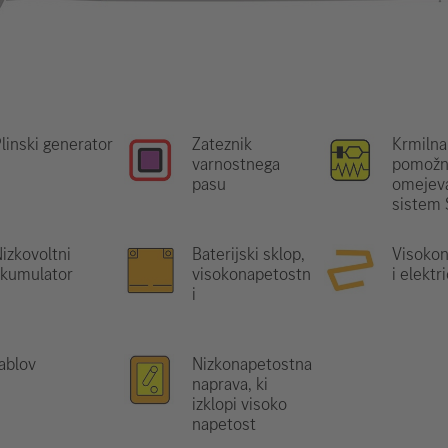
linski generator
Zateznik
Krmilna
varnostnega
pomožn
pasu
omejeva
sistem
izkovoltni
Baterijski sklop,
Visoko
akumulator
visokonapetostn
i elektr
i
ablov
Nizkonapetostna
naprava, ki
izklopi visoko
napetost