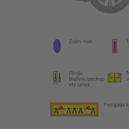
Zračni meh
P
Plinski
N
blažilnik/prednap
eta vzmet
Pretrganje k