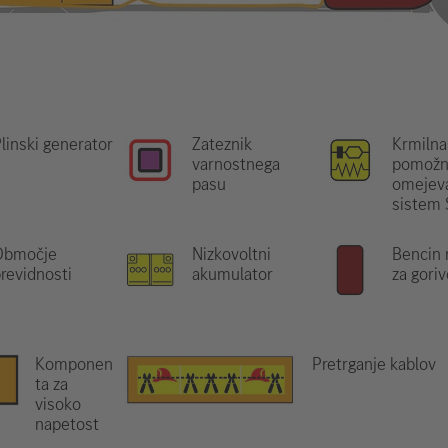
linski generator
Zateznik
Krmilna
varnostnega
pomožn
pasu
omejeva
sistem
Območje
Nizkovoltni
Bencin 
revidnosti
akumulator
za goriv
Komponen
Pretrganje kablov
ta za
visoko
napetost