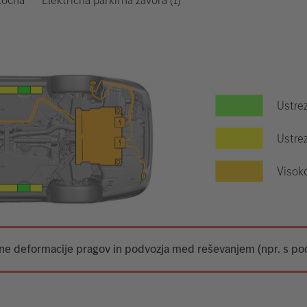
Ustre
Ustrez
Visok
tne deformacije pragov in podvozja med reševanjem (npr. s po