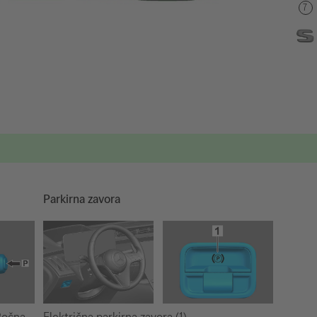
Parkirna zavora
Električna parkirna zavora (1)
 Ročna