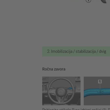
2. Imobilizacija / stabilizacija / dvig
Ročna zavora
Pritisnite stikalo P na izbirni ročici (1).