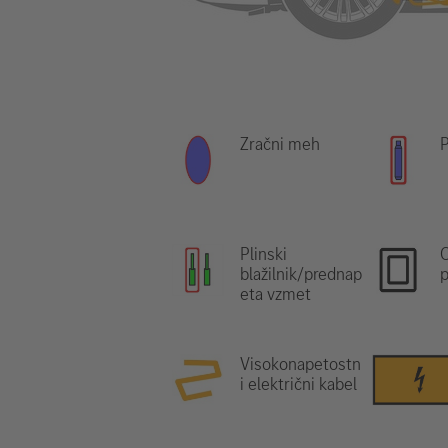
Zračni meh
P
Plinski
blažilnik/prednap
p
eta vzmet
Visokonapetostn
i električni kabel