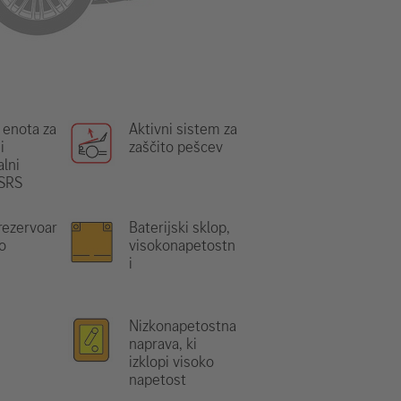
 enota za
Aktivni sistem za
i
zaščito pešcev
lni
 SRS
rezervoar
Baterijski sklop,
o
visokonapetostn
i
Nizkonapetostna
naprava, ki
izklopi visoko
napetost