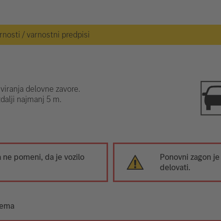
osti / varnostni predpisi
iviranja delovne zavore.
zdalji najmanj 5 m.
ne pomeni, da je vozilo
Ponovni zagon je
delovati.
tema