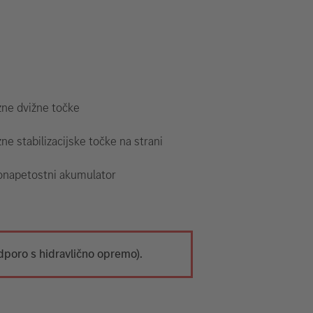
zne dvižne točke
ne stabilizacijske točke na strani
onapetostni akumulator
dporo s hidravlično opremo).