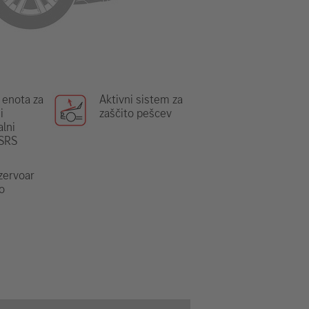
 enota za
Aktivni sistem za
i
zaščito pešcev
lni
 SRS
ezervoar
o