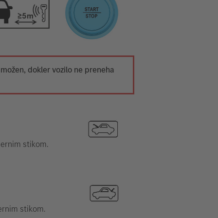
 možen, dokler vozilo ne preneha
mernim stikom.
ernim stikom.