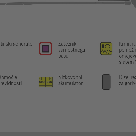
linski generator
Zateznik
Krmilna
varnostnega
pomožn
pasu
omejeva
sistem
Območje
Nizkovoltni
Dizel r
revidnosti
akumulator
za goriv