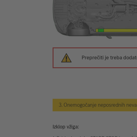
Preprečiti je treba doda
3. Onemogočanje neposrednih nevarn
Izklop vžiga: