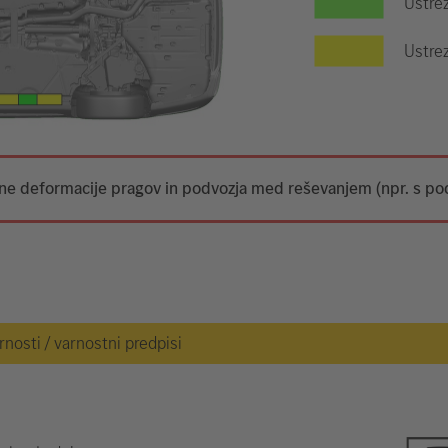
Ustre
Ustrez
tne deformacije pragov in podvozja med reševanjem (npr. s po
osti / varnostni predpisi