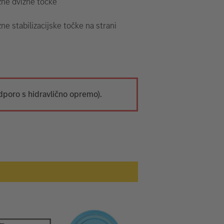
zne dvižne točke
ne stabilizacijske točke na strani
dporo s hidravlično opremo).