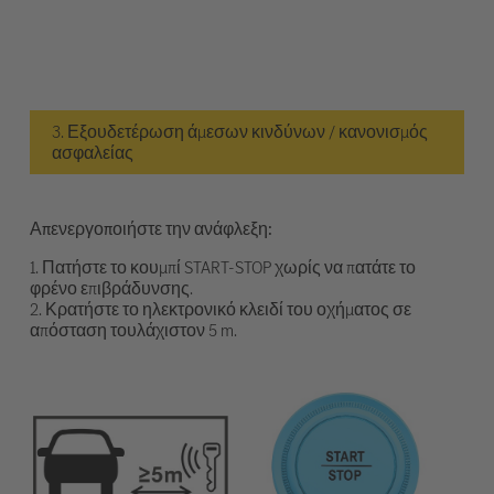
3. Εξουδετέρωση άμεσων κινδύνων / κανονισμός
ασφαλείας
Απενεργοποιήστε την ανάφλεξη:
1. Πατήστε το κουμπί START-STOP χωρίς να πατάτε το
φρένο επιβράδυνσης.
2. Κρατήστε το ηλεκτρονικό κλειδί του οχήματος σε
απόσταση τουλάχιστον 5 m.