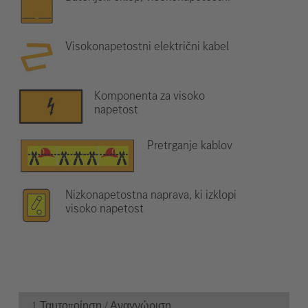
Visokonapetostni električni kabel
Komponenta za visoko
napetost
Pretrganje kablov
Nizkonapetostna naprava, ki izklopi
visoko napetost
1. Ταυτοποίηση / Αναγνώριση