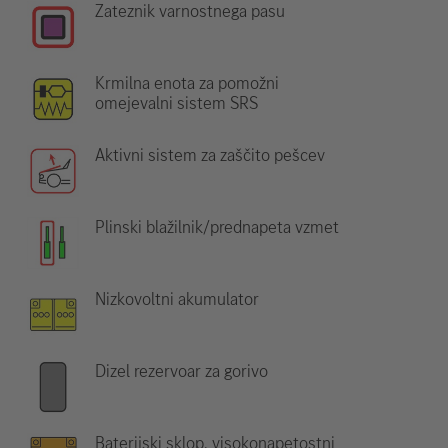
Zateznik varnostnega pasu
Krmilna enota za pomožni
omejevalni sistem SRS
Aktivni sistem za zaščito pešcev
Plinski blažilnik/prednapeta vzmet
Nizkovoltni akumulator
Dizel rezervoar za gorivo
Baterijski sklop, visokonapetostni