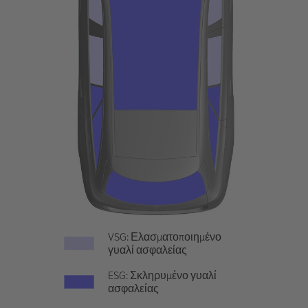
VSG: Ελασματοποιημένο
γυαλί ασφαλείας
ESG: Σκληρυμένο γυαλί
ασφαλείας