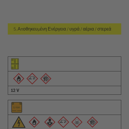
5. Αποθηκευμένη Ενέργεια / υγρά / αέρια / στερεά
Εικονόγραμμα του στοιχείου
Εικονογράμματα των προειδοποιήσεων
Περιγραφή
12 V