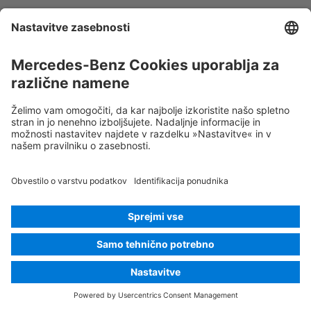
Αέριο κλιματιστικού
Προειδοποίηση, χαμηλή
θερμοκρασία
Rescue Card Osebno vozilo
Različica 07/2026
01.8
ID-Nr.:
214.219
© 2026
Mercedes-Benz AG
Identifikacija ponudnika
Nastavitev piškotkov
Piškotki
Varstvo podatkov
Pravno obvestilo
Izberi jezik