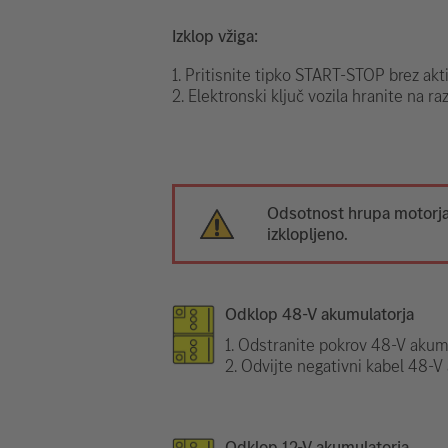
Izklop vžiga:
1. Pritisnite tipko START-STOP brez akt
2. Elektronski ključ vozila hranite na ra
Odsotnost hrupa motorja 
izklopljeno.
Odklop 48-V akumulatorja
1. Odstranite pokrov 48-V akumu
2. Odvijte negativni kabel 48-V
Odklop 12-V akumulatorja