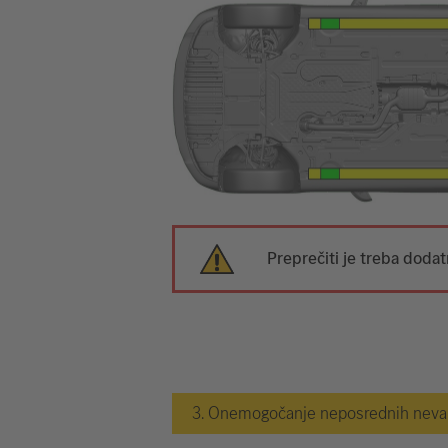
Preprečiti je treba doda
3. Onemogočanje neposrednih nevarn