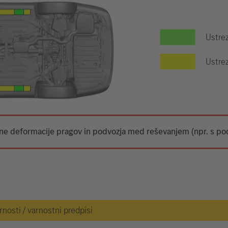
Ustre
Ustrez
tne deformacije pragov in podvozja med reševanjem (npr. s po
osti / varnostni predpisi