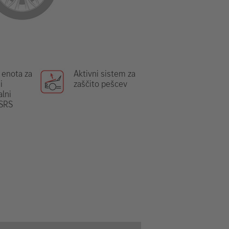
 enota za
Aktivni sistem za
i
zaščito pešcev
lni
 SRS