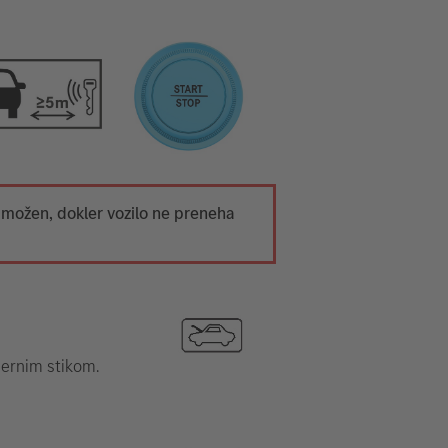
 možen, dokler vozilo ne preneha
mernim stikom.