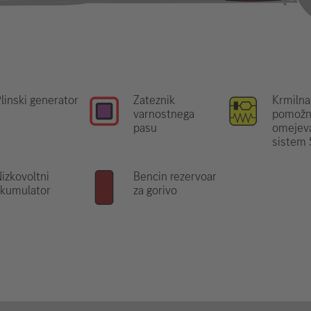
linski generator
Zateznik
Krmilna
varnostnega
pomožn
pasu
omejeva
sistem
izkovoltni
Bencin rezervoar
akumulator
za gorivo