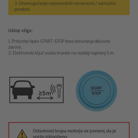
3. Onemogočanje neposrednih nevarnosti / varnostni
predpisi
Izklop vžiga:
1. Pritisnite tipko START-STOP brez aktiviranja delovne
zavore.
2. Elektronski ključ vozila hranite na razdalji najmanj 5 m.
Odsotnost hrupa motorja ne pomeni, da je
vozilo izklopljeno.