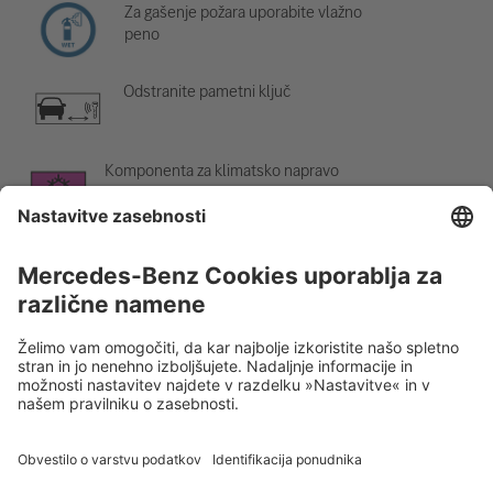
Za gašenje požara uporabite vlažno
peno
Odstranite pametni ključ
Komponenta za klimatsko napravo
Opozorilo; nizka temperatura
Rescue Card Osebno vozilo
Različica 07/2026
01.3
ID-Nr.: