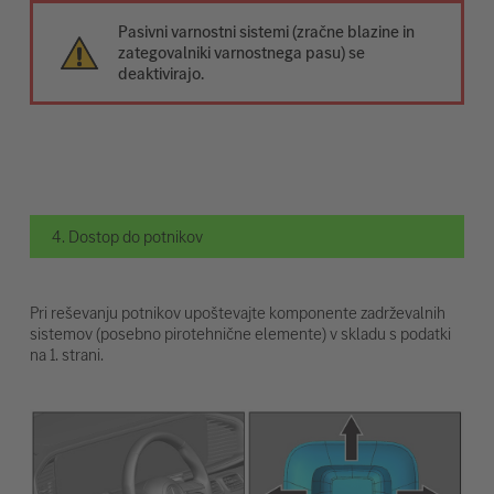
Pasivni varnostni sistemi (zračne blazine in
zategovalniki varnostnega pasu) se
deaktivirajo.
4. Dostop do potnikov
Pri reševanju potnikov upoštevajte komponente zadrževalnih
sistemov (posebno pirotehnične elemente) v skladu s podatki
na 1. strani.