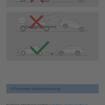
9. Pomembne dodatne informacije
Nadaljnje informacije najdete v
Vodniku vlečne službe za