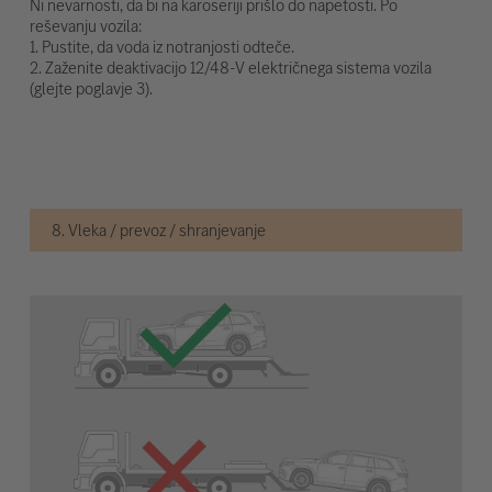
Ni nevarnosti, da bi na karoseriji prišlo do napetosti. Po
reševanju vozila:
1. Pustite, da voda iz notranjosti odteče.
2. Zaženite deaktivacijo 12/48-V električnega sistema vozila
(glejte poglavje 3).
8. Vleka / prevoz / shranjevanje