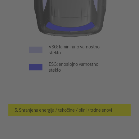
VSG: laminirano varnostno
steklo
ESG: enoslojno varnostno
steklo
5. Shranjena energija / tekočine / plini / trdne snovi