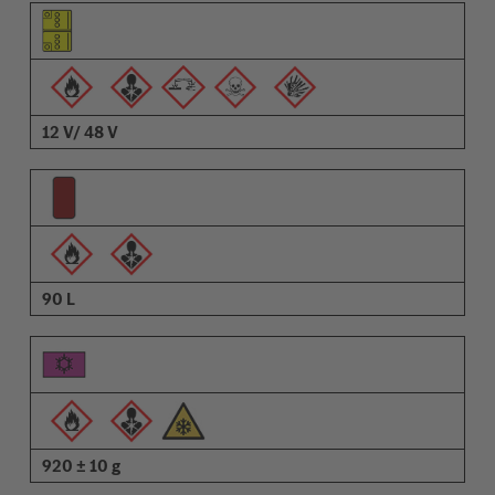
Piktogram elementa
Piktogrami opozoril
Opis
12 V/ 48 V
90 L
920 ± 10 g