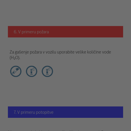
6. V primeru požara
Za gašenje požara v vozilu uporabite velike količine vode
(H₂O).
7. V primeru potopitve