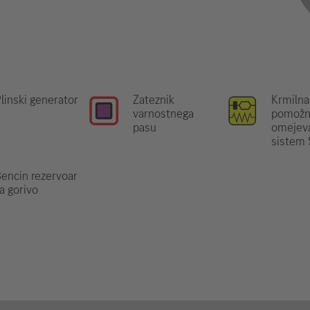
linski generator
Zateznik
Krmilna
varnostnega
pomožn
pasu
omejeva
sistem
encin rezervoar
a gorivo