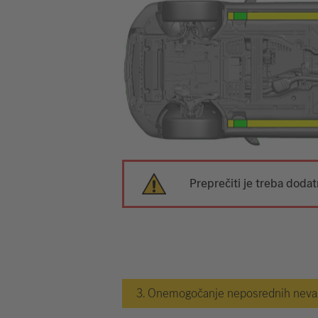
Preprečiti je treba doda
3. Onemogočanje neposrednih nevarn