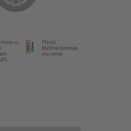
 enota za
Plinski
i
blažilnik/prednap
lni
eta vzmet
 SRS