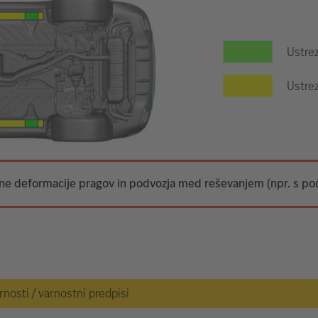
Ustre
Ustrez
tne deformacije pragov in podvozja med reševanjem (npr. s po
osti / varnostni predpisi