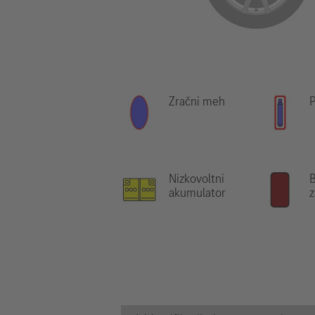
Zračni meh
P
Nizkovoltni
B
akumulator
z