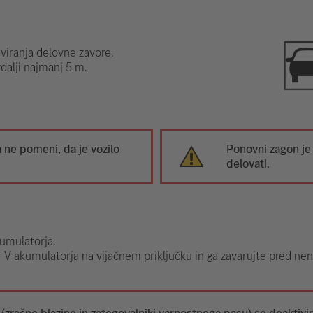
iviranja delovne zavore.
zdalji najmanj 5 m.
ne pomeni, da je vozilo
Ponovni zagon je
delovati.
umulatorja.
8-V akumulatorja na vijačnem priključku in ga zavarujte pred n