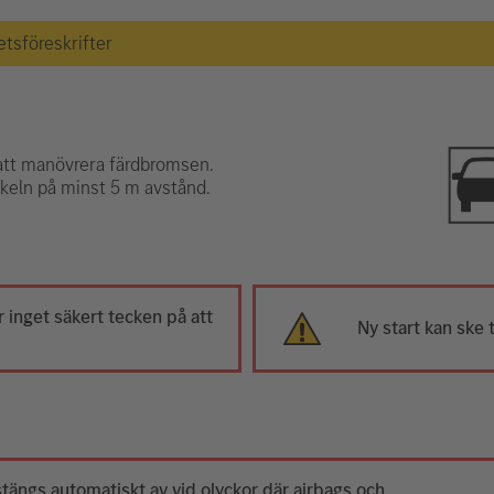
etsföreskrifter
att manövrera färdbromsen.
ckeln på minst 5 m avstånd.
 inget säkert tecken på att
Ny start kan ske t
ängs automatiskt av vid olyckor där airbags och