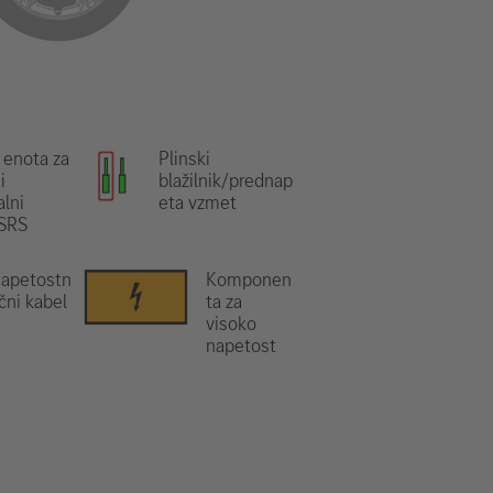
 enota za
Plinski
i
blažilnik/prednap
lni
eta vzmet
 SRS
napetostn
Komponen
ični kabel
ta za
visoko
napetost