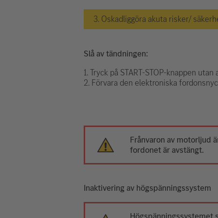
3. Oskadliggöra akuta risker/ säkerh
Slå av tändningen:
1. Tryck på START-STOP-knappen utan 
2. Förvara den elektroniska fordonsny
Frånvaron av motorljud är
fordonet är avstängt.
Inaktivering av högspänningssystem
Högspänningssystemet st