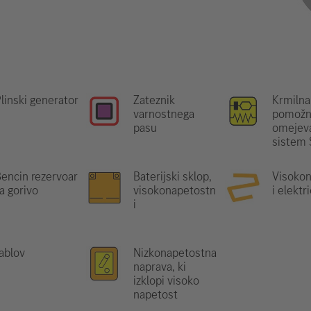
linski generator
Zateznik
Krmilna
varnostnega
pomožn
pasu
omejeva
sistem
encin rezervoar
Baterijski sklop,
Visoko
a gorivo
visokonapetostn
i elektr
i
ablov
Nizkonapetostna
naprava, ki
izklopi visoko
napetost