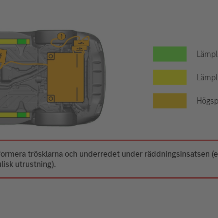
Lämpli
Lämpli
Högsp
deformera trösklarna och underredet under räddningsinsatsen 
isk utrustning).