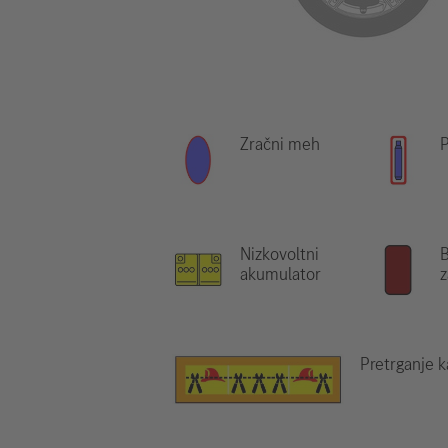
Zračni meh
P
Nizkovoltni
B
akumulator
z
Pretrganje k