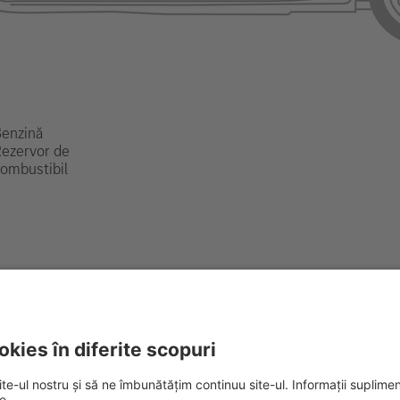
enzină
ezervor de
ombustibil
i, vă rugăm să consultați ghidurile
operaționale de salvare