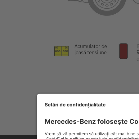
Acumulator de
B
joasă tensiune
R
c
Indicație:
Pentru mai multe informați