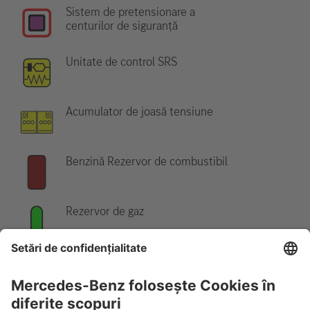
Sistem de pretensionare a
centurilor de siguranță
Unitate de control SRS
Acumulator de joasă tensiune
Benzină Rezervor de combustibil
Rezervor de gaz